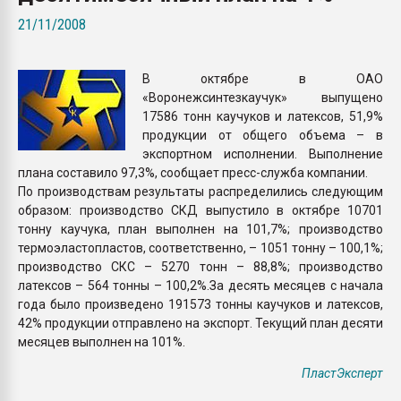
Armaloy PC/ABS-1IM че
21/11/2008
ПЕРЕЙТИ НА 
В октябре в ОАО
«Воронежсинтезкаучук» выпущено
17586 тонн каучуков и латексов, 51,9%
продукции от общего объема – в
экспортном исполнении. Выполнение
плана составило 97,3%, сообщает пресс-служба компании.
По производствам результаты распределились следующим
образом: производство СКД выпустило в октябре 10701
тонну каучука, план выполнен на 101,7%; производство
термоэластопластов, соответственно, – 1051 тонну – 100,1%;
производство СКС – 5270 тонн – 88,8%; производство
латексов – 564 тонны – 100,2%.За десять месяцев с начала
года было произведено 191573 тонны каучуков и латексов,
42% продукции отправлено на экспорт. Текущий план десяти
месяцев выполнен на 101%.
ПластЭксперт