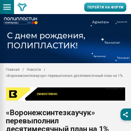
ПЕРЕЙТИ НА ФОРУМ
Помощь в подборе мат
Вакуум-формовочные 
ближайшее подмосковье
Подмосковье, Москва
28.07.2026 Автоматиза
первый план в перераб
Главная
Новости
пластмасс
«Воронежсинтезкаучук» перевыполнил десятимесячный план на 1%
28.07.2026 "Техноникол
ситуацией на строител
Всё, что касается выду
бутылок
«Воронежсинтезкаучук»
Материал поверхности 
вакуумного формовани
перевыполнил
Продам отходы Компо
десятимесячный план на 1%
поликарбоната и АБС-п