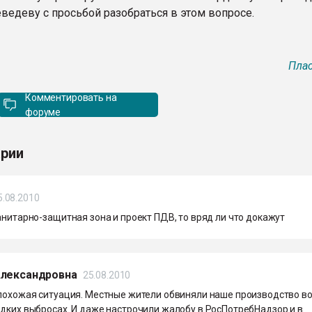
едеву с просьбой разобраться в этом вопросе.
Плас
Комментировать на
форуме
рии
5.08.2010
анитарно-защитная зона и проект ПДВ, то вряд ли что докажут
Александровна
25.08.2010
 похожая ситуация. Местные жители обвиняли наше производство в
едких выбросах. И даже настрочили жалобу в РосПотребНадзор и в