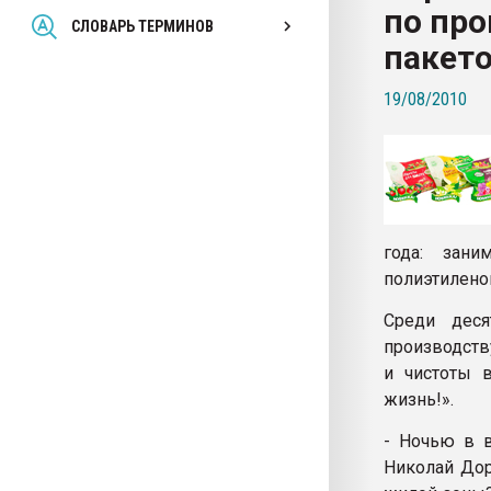
по пр
Всё, что касается выду
СЛОВАРЬ ТЕРМИНОВ
бутылок
пакет
19/08/2010
ПЕРЕЙТИ НА 
года: зани
полиэтилено
Среди деся
производств
и чистоты 
жизнь!».
- Ночью в в
Николай Дор