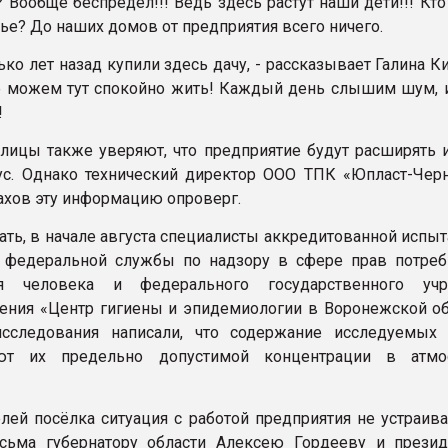
 Вообще беспредел!!! Ведь здесь растут наши дети!!! Кт
ье? До наших домов от предприятия всего ничего.
ко лет назад купили здесь дачу, - рассказывает Галина К
не можем тут спокойно жить! Каждый день слышим шум, 
!
лицы также уверяют, что предприятие будут расширять и
с. Однако технический директор ООО ТПК «Юпласт-Чер
хов эту информацию опроверг.
зать, в начале августа специалисты аккредитованной испы
 федеральной службы по надзору в сфере прав потреб
ия человека и федерального государственного учр
ения «Центр гигиены и эпидемиологии в Воронежской об
исследования написали, что содержание исследуемых
уют их предельно допустимой концентрации в атмо
лей посёлка ситуация с работой предприятия не устраива
исьма губернатору области Алексею Гордееву и прези