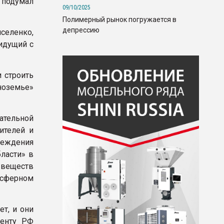
о подумал
09/10/2025
Полимерный рынок погружается в
депрессию
иселенко,
идущий с
 строить
ноземье»
тательной
ителей и
еждения
ласти» в
 веществ
сферном
ет, и они
денту РФ