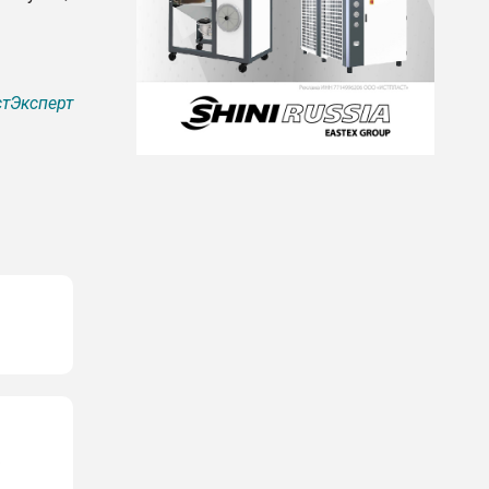
тЭксперт
о