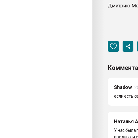
Дмитрию Мев
Коммента
Shadow
2
если есть с
Наталья 
У нас была
вредных и 