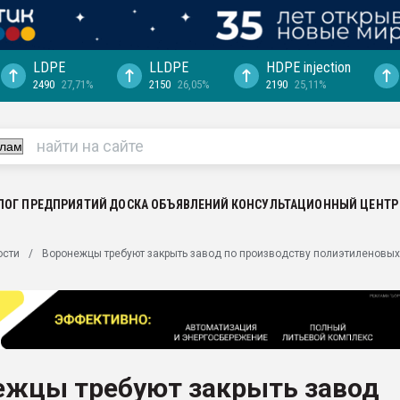
LDPE
LLDPE
HDPE injection
2490
27,71%
2150
26,05%
2190
25,11%
еса -
ината полного
"Ижевскому
ватить рынок
ЛОГ ПРЕДПРИЯТИЙ
ДОСКА ОБЪЯВЛЕНИЙ
КОНСУЛЬТАЦИОННЫЙ ЦЕНТР
ериала
машины:
ости
Воронежцы требуют закрыть завод по производству полиэтиленовых
, с.-в.
ция выходит на
отке
ь" довольна
ежцы требуют закрыть завод
ьном рынке