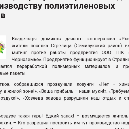
оизводству полиэтиленовых
ва ПЭТ
ов
ФОРУМ
Владельцы домиков дачного кооператива «Ры
жители посёлка Стрелица (Семилукский район) 
митинг против работы предприятия ООО ТПК «
Черноземье». Предприятие функционирует в Стрелиц
мается переработкой полимерных материалов и про
вые пакеты.
тков собравшихся прозвучали лозунги: «Нет - хим
у в жилой зоне!», «Ваша прибыль – наши муки!», «Требуе
воздуха!», «Хозяева завода разрушили наш отдых и с
оздухе такая гарь! Едкий запах! – возмущается житель
охин. – Кто разрешил построить им тут производство нед