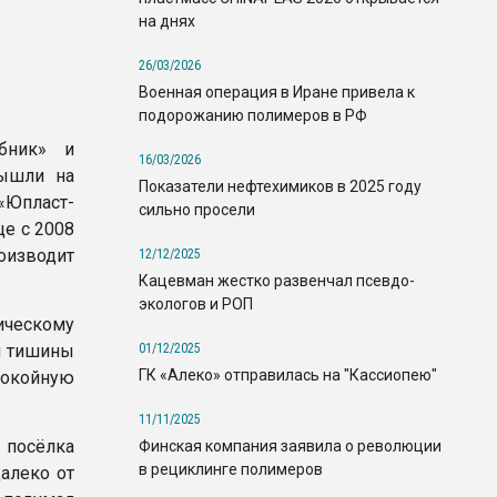
на днях
26/03/2026
Военная операция в Иране привела к
подорожанию полимеров в РФ
бник» и
16/03/2026
вышли на
Показатели нефтехимиков в 2025 году
Юпласт-
сильно просели
е с 2008
изводит
12/12/2025
Кацевман жестко развенчал псевдо-
экологов и РОП
ическому
01/12/2025
м тишины
ГК «Алеко» отправилась на "Кассиопею"
покойную
11/11/2025
 посёлка
Финская компания заявила о революции
в рециклинге полимеров
алеко от