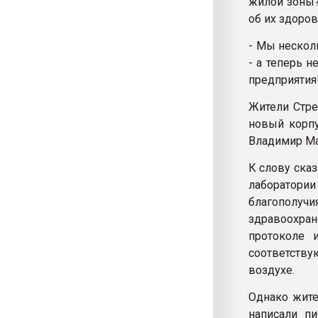
жилой зоны?
об их здоров
- Мы несколь
- а теперь 
предприятия
Жители Стре
новый корпу
Владимир Ма
К слову ска
лаборатории
благополуч
здравоохран
протоколе 
соответств
воздухе.
Однако жите
написали п