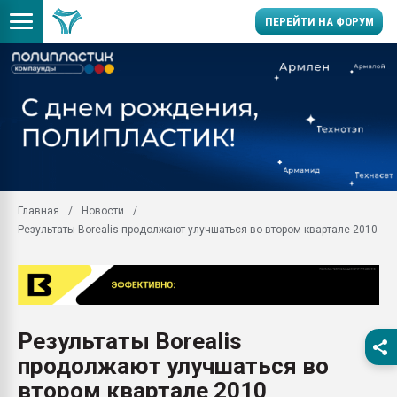
ПЕРЕЙТИ НА ФОРУМ
Помощь в подборе мат
Вакуум-формовочные 
ближайшее подмосковье
Подмосковье, Москва
28.07.2026 Автоматиза
первый план в перераб
Главная
Новости
пластмасс
Результаты Borealis продолжают улучшаться во втором квартале 2010
28.07.2026 "Техноникол
ситуацией на строител
Всё, что касается выду
бутылок
Результаты Borealis
Материал поверхности 
вакуумного формовани
продолжают улучшаться во
Продам отходы Компо
втором квартале 2010
поликарбоната и АБС-п