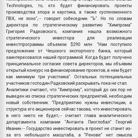
Technologies, то, кто будет финансировать проекты
производства хлора и каустика, а также суспензионного
ПВХ, не ясно",-- говорит собеседник "Ъ". Но по словам
директора по стратегическому развитию "Химпрома"
Григория Радковского, компания нашла возможного
стратегического инвестора для реализации
инвестпрограммы объемом $290 млн: "Нам поступило
предложение от Чешского экспортного банка, который
заинтересовался нашей программой. Когда будет получено
принципиальное согласие совета директоров, мы объявим
открытый конкурс на финансирование проектов, в нем будет
как минимум три участника". Остальных потенциальных
участников господин Радковский раскрывать пока не стал.
Аналитики считают, что "Химпрому", который до сих пор не
выведен из списка стратегических предприятий, необходим
новый собственник. "Предприятию нужны инвестиции, а
структура его акционеров сейчас такова, что инвестировать
в него никто не будет,-- считает глава аналитического
департамента компании "Антанта Пиоглобал" Георгий
Иванин.-- Государство инвестировать в проект не станет из-
за его небольшого масштаба, а "Ренове" нет смысла