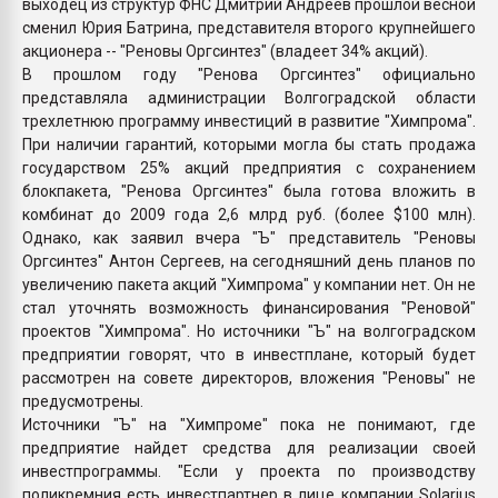
выходец из структур ФНС Дмитрий Андреев прошлой весной
сменил Юрия Батрина, представителя второго крупнейшего
акционера -- "Реновы Оргсинтез" (владеет 34% акций).
В прошлом году "Ренова Оргсинтез" официально
представляла администрации Волгоградской области
трехлетнюю программу инвестиций в развитие "Химпрома".
При наличии гарантий, которыми могла бы стать продажа
государством 25% акций предприятия с сохранением
блокпакета, "Ренова Оргсинтез" была готова вложить в
комбинат до 2009 года 2,6 млрд руб. (более $100 млн).
Однако, как заявил вчера "Ъ" представитель "Реновы
Оргсинтез" Антон Сергеев, на сегодняшний день планов по
увеличению пакета акций "Химпрома" у компании нет. Он не
стал уточнять возможность финансирования "Реновой"
проектов "Химпрома". Но источники "Ъ" на волгоградском
предприятии говорят, что в инвестплане, который будет
рассмотрен на совете директоров, вложения "Реновы" не
предусмотрены.
Источники "Ъ" на "Химпроме" пока не понимают, где
предприятие найдет средства для реализации своей
инвестпрограммы. "Если у проекта по производству
поликремния есть инвестпартнер в лице компании Solarius