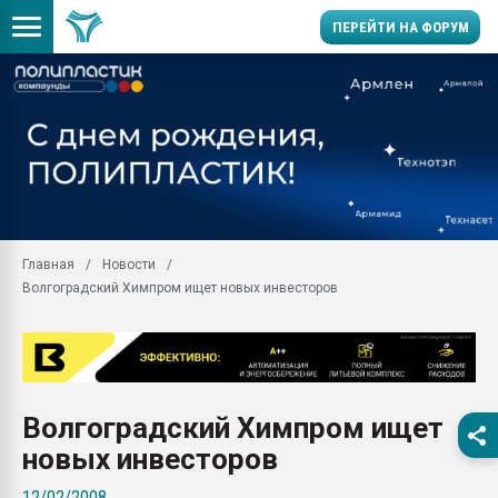
ПЕРЕЙТИ НА ФОРУМ
28.07.2026 Автоматиза
первый план в перераб
пластмасс
28.07.2026 "Техноникол
ситуацией на строител
Всё, что касается выду
Главная
Новости
бутылок
Волгоградский Химпром ищет новых инвесторов
Материал поверхности 
вакуумного формовани
Продам отходы Компо
поликарбоната и АБС-п
Armaloy PC/ABS-1IM че
Волгоградский Химпром ищет
26.07.2022 "Сибирский т
новых инвесторов
намного дороже
12/02/2008
Профильная литератур