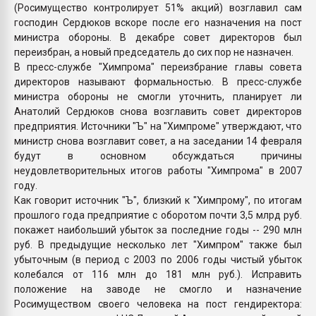
(Росимущество контролирует 51% акций) возглавил сам
господин Сердюков вскоре после его назначения на пост
министра обороны. В декабре совет директоров был
переизбран, а новый председатель до сих пор не назначен.
В пресс-службе "Химпрома" переизбрание главы совета
директоров называют формальностью. В пресс-службе
министра обороны не смогли уточнить, планирует ли
Анатолий Сердюков снова возглавить совет директоров
предприятия. Источники "Ъ" на "Химпроме" утверждают, что
министр снова возглавит совет, а на заседании 14 февраля
будут в основном обсуждаться причины
неудовлетворительных итогов работы "Химпрома" в 2007
году.
Как говорит источник "Ъ", близкий к "Химпрому", по итогам
прошлого года предприятие с оборотом почти 3,5 млрд руб.
покажет наибольший убыток за последние годы -- 290 млн
руб. В предыдущие несколько лет "Химпром" также был
убыточным (в период с 2003 по 2006 годы чистый убыток
колебался от 116 млн до 181 млн руб.). Исправить
положение на заводе не смогло и назначение
Росимуществом своего человека на пост гендиректора: