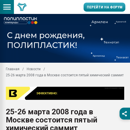
ПЕРЕЙТИ НА ФОРУМ
28.07.2026 Автоматиза
первый план в перераб
пластмасс
28.07.2026 "Техноникол
ситуацией на строител
Всё, что касается выду
Главная
Новости
бутылок
25-26 марта 2008 года в Москве состоится пятый химический саммит
Материал поверхности 
вакуумного формовани
Продам отходы Компо
поликарбоната и АБС-п
Armaloy PC/ABS-1IM че
25-26 марта 2008 года в
26.07.2022 "Сибирский т
Москве состоится пятый
намного дороже
химический саммит
Профильная литератур