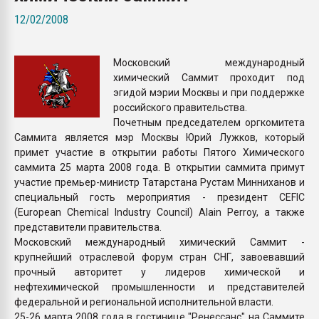
покупка, обмен
12/02/2008
ПЕРЕЙТИ НА 
Московский международный
химический Саммит проходит под
эгидой мэрии Москвы и при поддержке
российского правительства.
Почетным председателем оргкомитета
Саммита является мэр Москвы Юрий Лужков, который
примет участие в открытии работы Пятого Химического
саммита 25 марта 2008 года. В открытии саммита примут
участие премьер-министр Татарстана Рустам Минниханов и
специальный гость мероприятия - президент CEFIC
(European Chemical Industry Council) Alain Perroy, а также
представители правительства.
Московский международный химический Саммит -
крупнейший отраслевой форум стран СНГ, завоевавший
прочный авторитет у лидеров химической и
нефтехимической промышленности и представителей
федеральной и региональной исполнительной власти.
25-26 марта 2008 года в гостинице "Ренессанс" на Саммите