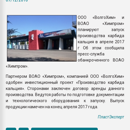
Всё, что касается выду
бутылок
ООО «ВолгоХим» и
ВОАО «Химпром»
ПЕРЕЙТИ НА 
планируют запуск
производства карбида
кальция в апреле 2017
г Об этом сообщила
пресс-служба
обанкроченного ВОАО
«Химпром».
Партнером ВОАО «Химпром», компанией ООО «ВолгоХим»
одобрен инвестиционный проект «Производство карбида
кальция». Сторонами заключен договор аренды данного
производства. Ведутся работы по подготовке документации
и технологического оборудования к запуску. Выпуск
продукции намечен на конец апреля 2017 года.
ПластЭксперт