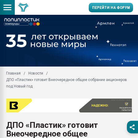
ПЕРЕЙТИ НА ФОРУМ
Продажа готового бизн
производство SPC лам
цикла
29.07.2026 ФРП помог 
заводу пластмасс" зах
ППЭ
Главная
Новости
Помощь в подборе мат
ДПО «Пластик» готовит Внеочередное общее собрание акционеров
Вакуум-формовочные 
под Новый год
ближайшее подмосковье
Подмосковье, Москва
28.07.2026 Автоматиза
первый план в перераб
пластмасс
ДПО «Пластик» готовит
28.07.2026 "Техноникол
Внеочередное общее
ситуацией на строител