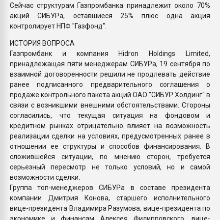
Сейчас структурам Газпромбанка принадлежит около 70%
акций СИБУРа, оставшиеся 25% плюс одна акция
контролирует НПФ "Газфонд".
ИСТОРИЯ ВОПРОСА
Газпромбанк и компания Hidron Holdings Limited,
принадлежащая пяти менеджерам СИБУРа, 19 сентября по
взаимной договоренности решили не продлевать действие
ранее подписанного предварительного соглашения о
продаже контрольного пакета акций ОАО "СИБУР Холдинг" в
связи с возникшими внешними обстоятельствами. Стороны
согласились, что текущая ситуация на фондовом и
кредитном рынках отрицательно влияет на возможность
реализации сделки на условиях, предусмотренных ранее в
отношении ее структуры и способов финансирования. В
сложившейся ситуации, по мнению сторон, требуется
серьезный пересмотр не только условий, но и самой
возможности сделки.
Группа топ-менеджеров СИБУРа в составе президента
компании Дмитрия Конова, старшего исполнительного
вице-президента Владимира Разумова, вице-президента по
экономике и финансам Алексея Филипповского, вице-