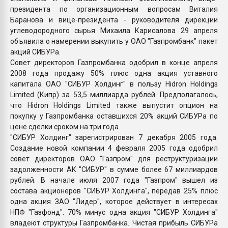
президента по организационным вопросам Виталия
Баранова и вице-президента - руководителя дирекции
углеводородного сырья Михаила Карисалова 29 апреля
объявила о намерении выкупить у ОАО "Газпромбанк" пакет
акций СИБУРа.
Совет директоров Газпромбанка одобрил в конце апреля
2008 года продажу 50% плюс одна акция уставного
капитала ОАО "СИБУР Холдинг" в пользу Hidron Holdings
Limited (Кипр) за 53,5 миллиарда рублей. Предполагалось,
что Hidron Holdings Limited также выпустит опцион на
покупку у Газпромбанка оставшихся 20% акций СИБУРа по
цене сделки сроком на три года.
"СИБУР Холдинг" зарегистрирован 7 декабря 2005 года.
Создание новой компании 4 февраля 2005 года одобрил
совет директоров ОАО "Газпром" для реструктуризации
задолженности АК "СИБУР" в сумме более 67 миллиардов
рублей. В начале июля 2007 года "Газпром" вышел из
состава акционеров "СИБУР Холдинга", передав 25% плюс
одна акция ЗАО "Лидер", которое действует в интересах
НПФ "Газфонд". 70% минус одна акция "СИБУР Холдинга"
владеют структуры Газпромбанка. Чистая прибыль СИБУРа