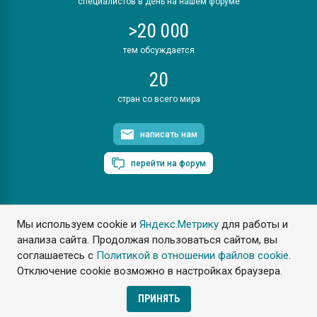
специалистов в день на нашем форуме
>20 000
тем обсуждается
20
стран со всего мира
написать нам
перейти на форум
Мы используем cookie и
Яндекс.Метрику
для работы и
ПластЭксперт © 2006. Все права защищены
анализа сайта. Продолжая пользоваться сайтом, вы
Разрешается копирование материалов сайта с обязательной
ссылкой на www.e-plastic.ru
соглашаетесь с
Политикой в отношении файлов cookie
.
Отключение cookie возможно в настройках браузера.
Разработка сайта
ПРИНЯТЬ