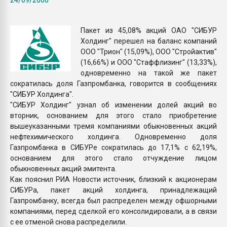
Всё, что касается выду
бутылок
Пакет из 45,08% акций ОАО "СИБУР
Холдинг" перешел на баланс компаний
ПЕРЕЙТИ НА 
ООО "Трион" (15,09%), ООО "Стройактив"
(16,66%) и ООО "Стаффлизинг" (13,33%),
одновременно на такой же пакет
сократилась доля Газпромбанка, говорится в сообщениях
"СИБУР Холдинга".
"СИБУР Холдинг" узнал об изменении долей акций во
вторник, основанием для этого стало приобретение
вышеуказанными тремя компаниями обыкновенных акций
нефтехимического холдинга. Одновременно доля
Газпромбанка в СИБУРе сократилась до 17,1% с 62,19%,
основанием для этого стало отчуждение лицом
обыкновенных акций эмитента.
Как пояснил РИА Новости источник, близкий к акционерам
СИБУРа, пакет акций холдинга, принадлежащий
Газпромбанку, всегда был распределен между офшорными
компаниями, перед сделкой его консолидировали, а в связи
с ее отменой снова распределили.