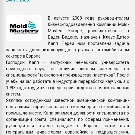
Всё, что касается выду
бутылок
В августе 2008 года руководителем
бизнес-подразделения компании Mold-
ПЕРЕЙТИ НА 
Masters Europe, расположенного в
Баден-Бадене, назначен Клаус-Дитер
Капп. Перед ним поставлена задача
завоевать дополнительную долю рынка в автомобильном
секторе в Европе.
Господин Капп – выпускник немецкого университета
прикладных наук, он получил диплом инженера по
специальности "технология производства пластиков". После
учебы начал работать в индустрии переработки каучука, а с
1993 года трудится в сфере производства горячеканальных
систем.
Являясь сотрудником известной американской компании-
поставщика горячеканальных систем для автомобильной
промышленности, Капп занимал должности специалиста по
организации сбыта, специалиста по сферам применения,
руководителя отдела продаж в Европе, затем стал
генеральным директором европейского подразделения.