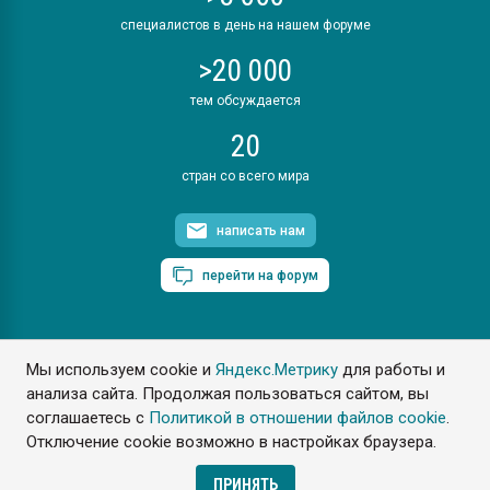
специалистов в день на нашем форуме
>20 000
тем обсуждается
20
стран со всего мира
написать нам
перейти на форум
Мы используем cookie и
Яндекс.Метрику
для работы и
ПластЭксперт © 2006. Все права защищены
анализа сайта. Продолжая пользоваться сайтом, вы
Разрешается копирование материалов сайта с обязательной
ссылкой на www.e-plastic.ru
соглашаетесь с
Политикой в отношении файлов cookie
.
Отключение cookie возможно в настройках браузера.
Разработка сайта
ПРИНЯТЬ