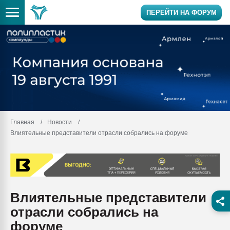
ПЕРЕЙТИ НА ФОРУМ
Продажа готового бизне
производство SPC лами
цикла
29.07.2026 ФРП помог 
заводу пластмасс" захв
ППЭ
Главная
Новости
Влиятельные представители отрасли собрались на форуме
Помощь в подборе мат
Вакуум-формовочные 
ближайшее подмосковье,
Подмосковье, Москва
28.07.2026 Автоматизац
Влиятельные представители
первый план в перераб
отрасли собрались на
28.07.2026 "Техноникол
форуме
ситуацией на строител