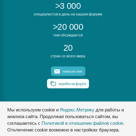
>3 000
специалистов в день на нашем форуме
>20 000
тем обсуждается
20
стран со всего мира
написать нам
перейти на форум
Мы используем cookie и
Яндекс.Метрику
для работы и
ПластЭксперт © 2006. Все права защищены
анализа сайта. Продолжая пользоваться сайтом, вы
Разрешается копирование материалов сайта с обязательной
ссылкой на www.e-plastic.ru
соглашаетесь с
Политикой в отношении файлов cookie
.
Отключение cookie возможно в настройках браузера.
Разработка сайта