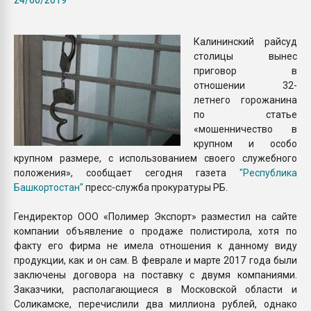
Armaloy PC/ABS-1IM че
Калининский райсуд
ПЕРЕЙТИ НА 
столицы вынес
приговор в
отношении 32-
летнего горожанина
по статье
«мошенничество в
крупном и особо
крупном размере, с использованием своего служебного
положения», сообщает сегодня газета
"Республика
Башкортостан"
пресс-служба прокуратуры РБ.
Гендиректор ООО «Полимер Экспорт» разместил на сайте
компании объявление о продаже полистирола, хотя по
факту его фирма не имела отношения к данному виду
продукции, как и он сам. В феврале и марте 2017 года были
заключены договора на поставку с двумя компаниями.
Заказчики, располагающиеся в Московской области и
Соликамске, перечислили два миллиона рублей, однако