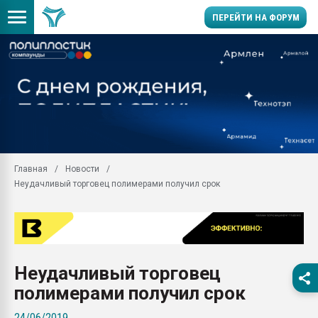
ПЕРЕЙТИ НА ФОРУМ
Помощь в подборе мат
Вакуум-формовочные 
ближайшее подмосковье
Подмосковье, Москва
28.07.2026 Автоматиза
первый план в перераб
Главная
Новости
пластмасс
Неудачливый торговец полимерами получил срок
28.07.2026 "Техноникол
ситуацией на строител
Всё, что касается выду
бутылок
Неудачливый торговец
Материал поверхности 
вакуумного формовани
полимерами получил срок
Продам отходы Компо
24/06/2019
поликарбоната и АБС-п