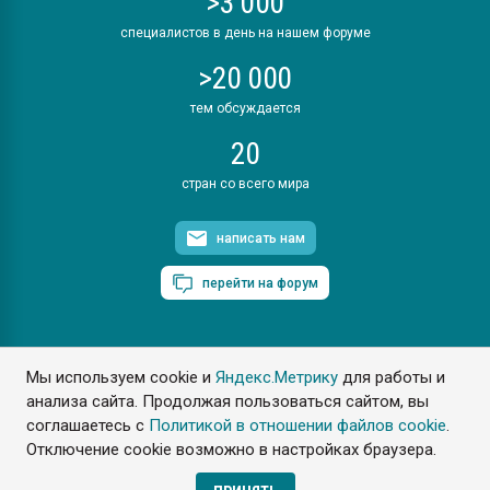
>3 000
специалистов в день на нашем форуме
>20 000
тем обсуждается
20
стран со всего мира
написать нам
перейти на форум
Мы используем cookie и
Яндекс.Метрику
для работы и
ПластЭксперт © 2006. Все права защищены
анализа сайта. Продолжая пользоваться сайтом, вы
Разрешается копирование материалов сайта с обязательной
ссылкой на www.e-plastic.ru
соглашаетесь с
Политикой в отношении файлов cookie
.
Отключение cookie возможно в настройках браузера.
Разработка сайта