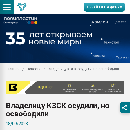
ПЕРЕЙТИ НА ФОРУМ
Продажа готового бизн
производство SPC лам
цикла
29.07.2026 ФРП помог 
заводу пластмасс" зах
ППЭ
Главная
Новости
Владелицу КЗСК осудили, но освободили
Помощь в подборе мат
Вакуум-формовочные 
ближайшее подмосковье
Подмосковье, Москва
28.07.2026 Автоматиза
Владелицу КЗСК осудили, но
первый план в перераб
пластмасс
освободили
28.07.2026 "Техноникол
18/09/2023
ситуацией на строител