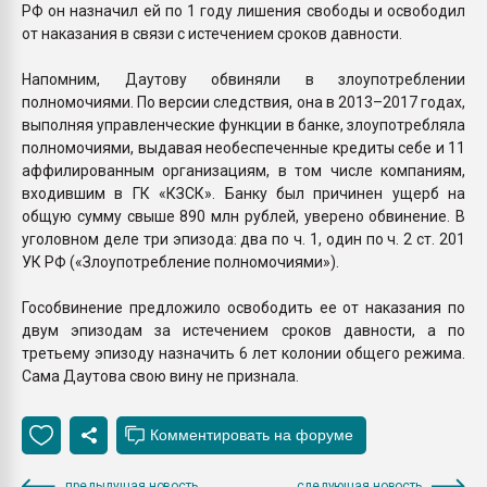
РФ он назначил ей по 1 году лишения свободы и освободил
от наказания в связи с истечением сроков давности.
Напомним, Даутову обвиняли в злоупотреблении
полномочиями. По версии следствия, она в 2013–2017 годах,
выполняя управленческие функции в банке, злоупотребляла
полномочиями, выдавая необеспеченные кредиты себе и 11
аффилированным организациям, в том числе компаниям,
входившим в ГК «КЗСК». Банку был причинен ущерб на
общую сумму свыше 890 млн рублей, уверено обвинение. В
уголовном деле три эпизода: два по ч. 1, один по ч. 2 ст. 201
УК РФ («Злоупотребление полномочиями»).
Гособвинение предложило освободить ее от наказания по
двум эпизодам за истечением сроков давности, а по
третьему эпизоду назначить 6 лет колонии общего режима.
Сама Даутова свою вину не признала.
предыдущая новость
следующая новость