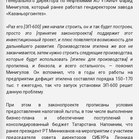
генерального директора по нефтехимии АО «ТАИФ» Фарид
Минигулов, который ранее работал гендиректором завода
«Казаньоргсинтез».
«Раз его [ЭП-600] уже начали строить, он и так будет построен,
просто это [принятие законопроекта] поддержит этот
инвестиционный проект, и плюс появляется возможность для
дальнейшего развития. Производством этилена же все не
заканчивается, затем нужно строить следующие производства,
которые будут использовать [этилен для производства] и
пропилена, и бензола, и всего остального»,
— пояснил
Минигулов. Он вспомнил, что в годы его работы на
предприятии дефицит этилена составлял порядка 150−170
тыс. т ежегодно, так что запуск установки ЭП-600 решит
данную проблему.
При этом в законопроекте прописаны условия
предоставления налоговой льготы, в том числе выполнение
бизнес-плана и обеспечение поступлений в
консолидированный бюджет Татарстана. Напомним, что
ранее президент РТ Минниханов на мероприятии с участием
председателя совета директоров СИБУРа Леонида