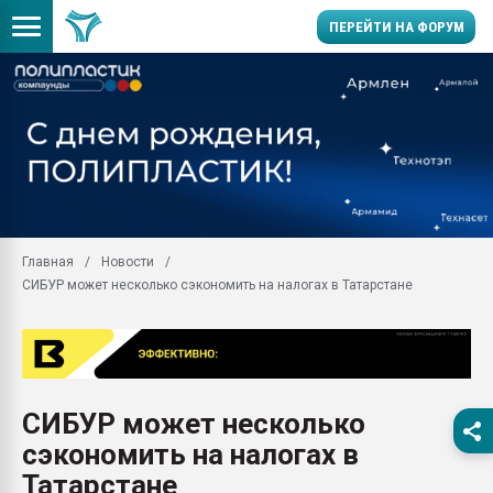
ПЕРЕЙТИ НА ФОРУМ
Продажа готового бизн
производство SPC лам
цикла
29.07.2026 ФРП помог 
заводу пластмасс" зах
ППЭ
Главная
Новости
Помощь в подборе мат
СИБУР может несколько сэкономить на налогах в Татарстане
Вакуум-формовочные 
ближайшее подмосковье
Подмосковье, Москва
28.07.2026 Автоматиза
первый план в перераб
СИБУР может несколько
пластмасс
сэкономить на налогах в
28.07.2026 "Техноникол
ситуацией на строител
Татарстане