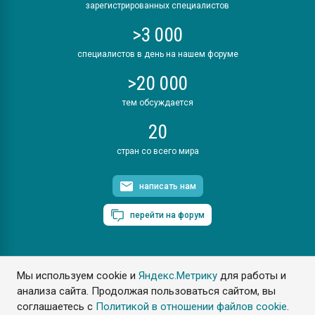
зарегистрированных специалистов
>3 000
специалистов в день на нашем форуме
>20 000
тем обсуждается
20
стран со всего мира
написать нам
перейти на форум
Мы используем cookie и
Яндекс.Метрику
для работы и
ПластЭксперт © 2006. Все права защищены
анализа сайта. Продолжая пользоваться сайтом, вы
Разрешается копирование материалов сайта с обязательной
ссылкой на www.e-plastic.ru
соглашаетесь с
Политикой в отношении файлов cookie
.