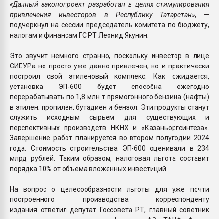
«Данный законопроект разработан в целях стимулирования
привлечения инвесторов в Республику Татарстан»
, —
подчеркнул на сессии председатель комитета по бюджету,
налогам и финансам ГС РТ Леонид Якунин.
Это звучит немного странно, поскольку инвестор в лице
СИБУРа не просто уже давно привлечен, но и практически
построил свой этиленовый комплекс. Как ожидается,
установка ЭП-600 будет способна ежегодно
перерабатывать по 1,8 млн т прямогонного бензина (нафты)
в этилен, пропилен, бутадиен и бензол. Эти продукты станут
служить исходным сырьем для существующих и
перспективных производств НКНХ и «Казаньоргсинтеза».
Завершение работ планируется во втором полугодии 2024
года. Стоимость строительства ЭП-600 оценивали в 234
млрд рублей. Таким образом, налоговая льгота составит
порядка 10% от объема вложенных инвестиций.
На вопрос о целесообразности льготы для уже почти
построенного производства корреспонденту
издания ответил депутат Госсовета РТ, главный советник