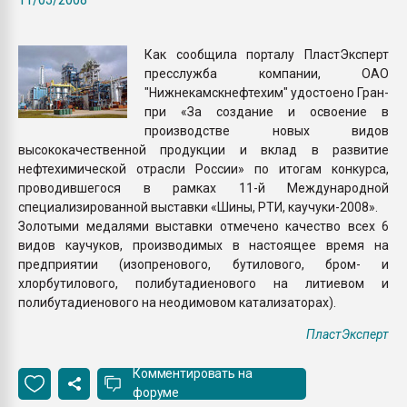
Всё, что касается выду
бутылок
Как сообщила порталу ПластЭксперт
пресслужба компании, ОАО
ПЕРЕЙТИ НА 
"Нижнекамскнефтехим" удостоено Гран-
при «За создание и освоение в
производстве новых видов
высококачественной продукции и вклад в развитие
нефтехимической отрасли России» по итогам конкурса,
проводившегося в рамках 11-й Международной
специализированной выставки «Шины, РТИ, каучуки-2008».
Золотыми медалями выставки отмечено качество всех 6
видов каучуков, производимых в настоящее время на
предприятии (изопренового, бутилового, бром- и
хлорбутилового, полибутадиенового на литиевом и
полибутадиенового на неодимовом катализаторах).
ПластЭксперт
Комментировать на
форуме