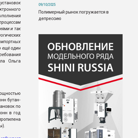
 установок
09/10/2025
ектронного
Полимерный рынок погружается в
ыполнения
депрессию
процессам
иями и так
логических
импортных
о ещё один
требования
ила Ольга
мощностью
онн бутан-
тановок по
онн в год
ипропилена
ы).