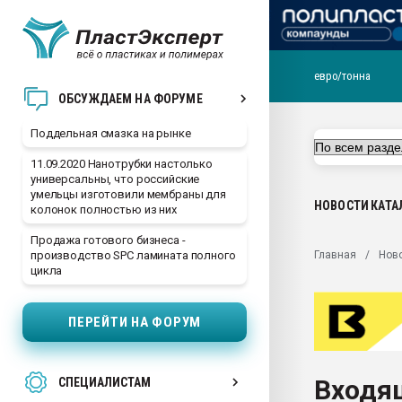
евро/тонна
Помощь в подборе мат
ОБСУЖДАЕМ НА ФОРУМЕ
Вакуум-формовочные 
Поддельная смазка на рынке
ближайшее подмосковье
Подмосковье, Москва
11.09.2020 Нанотрубки настолько
универсальны, что российские
28.07.2026 Автоматиза
умельцы изготовили мембраны для
первый план в перераб
НОВОСТИ
КАТА
колонок полностью из них
пластмасс
Продажа готового бизнеса -
28.07.2026 "Техноникол
Главная
Нов
производство SPC ламината полного
ситуацией на строител
цикла
Всё, что касается выду
бутылок
ПЕРЕЙТИ НА ФОРУМ
Материал поверхности 
вакуумного формовани
Входя
СПЕЦИАЛИСТАМ
Продам отходы Компо
поликарбоната и АБС-п