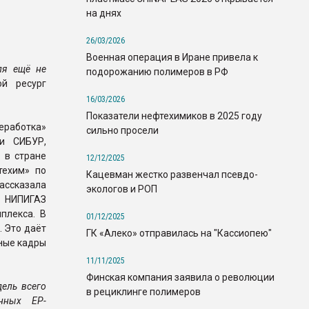
на днях
26/03/2026
Военная операция в Иране привела к
ля ещё не
подорожанию полимеров в РФ
ой ресург
16/03/2026
Показатели нефтехимиков в 2025 году
работка»
сильно просели
ии СИБУР,
 в стране
12/12/2025
техим» по
Кацевман жестко развенчал псевдо-
ассказала
экологов и РОП
» НИПИГАЗ
плекса. В
01/12/2025
. Это даёт
ГК «Алеко» отправилась на "Кассиопею"
ные кадры
11/11/2025
Финская компания заявила о революции
ель всего
в рециклинге полимеров
анных EP-