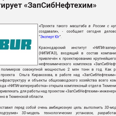
тирует «ЗапСибНефтехим»
рный цвет
ФОРУМ
«Проекта такого масштаба в России с ну
создавали»
, - сообщает сегодня делов
"
Эксперт Юг
".
Краснодарский институт «НИПИгазпере
(НИПИГАЗ), входящий в состав компан
привлечён к проектированию крупнейшего
нефтехимического комплекса «ЗапСибНеф
 полимеров совокупной мощностью 2 млн тонн в год. Как р
 проекта Ольга Киракозова, в работе над «ЗапСибНефтехим
инфраструктуру и объекты общезаводского хозяйства всего ком
года «НИПИгазпереработка» открыла комплексный отдел в Тюмени
привлекать для работы над проектом «ЗапСибНефтехим» инженер
но в Тюменской области.
ставил перед собой очень амбициозную цель: выполнить 3D-мод
подгрузив» 3D-модель технологических установок, разработ