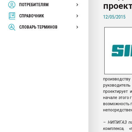
проек
ПОТРЕБИТЕЛЯМ
Armaloy PC/ABS-1IM че
СПРАВОЧНИК
12/05/2015
ПЕРЕЙТИ НА 
СЛОВАРЬ ТЕРМИНОВ
производству
руководитель
проектирует 
начале этого 
возможность 
непосредствен
– НИПИГАЗ по
комплекса, «