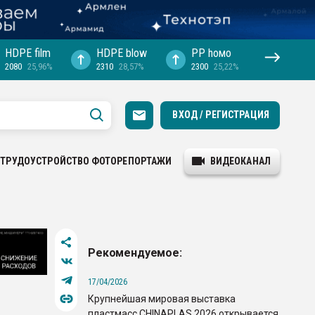
HDPE film
HDPE blow
PP hомо
2080
25,96%
2310
28,57%
2300
25,22%
ВХОД / РЕГИСТРАЦИЯ
ТРУДОУСТРОЙСТВО
ФОТОРЕПОРТАЖИ
ВИДЕОКАНАЛ
Рекомендуемое:
17/04/2026
Крупнейшая мировая выставка
пластмасс CHINAPLAS 2026 открывается