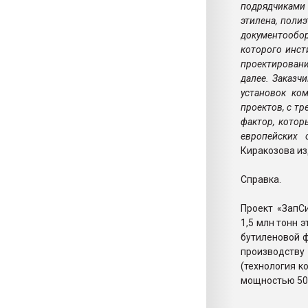
подрядчиками 
этилена, поли
документообо
которого инст
проектировани
далее. Заказч
установок ко
проектов, с т
фактор, котор
европейских 
Киракозова и
Справка.
Проект «ЗапС
1,5 млн тонн э
бутиленовой ф
производству
(технология к
мощностью 500