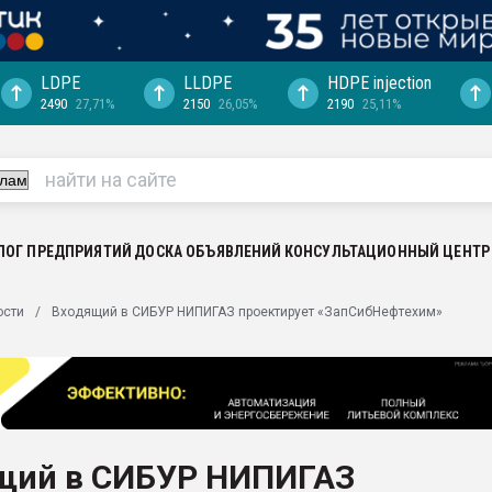
LDPE
LLDPE
HDPE injection
2490
27,71%
2150
26,05%
2190
25,11%
ериала
машины:
, с.-в.
ция выходит на
отке
ЛОГ ПРЕДПРИЯТИЙ
ДОСКА ОБЪЯВЛЕНИЙ
КОНСУЛЬТАЦИОННЫЙ ЦЕНТР
ь" довольна
ости
Входящий в СИБУР НИПИГАЗ проектирует «ЗапСибНефтехим»
ьном рынке
ва ПЭТ
пуансона для
я
щий в СИБУР НИПИГАЗ
зиция
ластика