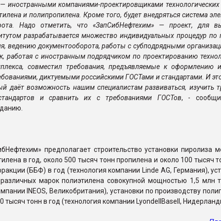
— иностранными компаниями-проектиров­щи­ками технологических
этилена и полипропилена. Кроме того, будет внедряться система эл
рота. Надо отметить, что «ЗапСибНефтехим» — проект, для в
итутом разрабатывается множество индивидуальных процедур по 
я, ведению документооборота, работы с субподрядными организац
ик, работая с иностранным подрядчиком по проектированию техно
мплекса, совместил требования, предъявляемые к оформлению 
ребованиями, диктуемыми российскими ГОСТами и стандартами. И эт
ый даёт возможность нашим специалистам развиваться, изучить 
стандартов и сравнить их с требованиями ГОСТов
, - сообщ
зданию.
ибНефтехим» предполагает строительство установки пиролиза 
тилена в год, около 500 тысяч тонн пропилена и около 100 тысяч т
ракции (ББФ) в год (технология компании Linde AG, Германия), ус
 различных марок полиэтилена совокупной мощностью 1,5 млн т
омпании INEOS, Великобритания), установки по производству пол
 тысяч тонн в год (технология компании LyondellBasell, Нидерланд