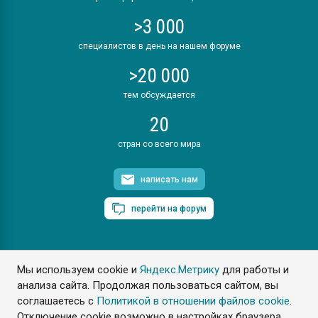
>3 000
специалистов в день на нашем форуме
>20 000
тем обсуждается
20
стран со всего мира
написать нам
перейти на форум
Мы используем cookie и
Яндекс.Метрику
для работы и
ПластЭксперт © 2006. Все права защищены
анализа сайта. Продолжая пользоваться сайтом, вы
Разрешается копирование материалов сайта с обязательной
ссылкой на www.e-plastic.ru
соглашаетесь с
Политикой в отношении файлов cookie
.
Отключение cookie возможно в настройках браузера.
Разработка сайта