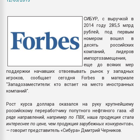
Всё, что касается выду
бутылок
СИБУР, с выручкой в
2014 году 285,5 млрд
ПЕРЕЙТИ НА 
рублей, под первым
номером вошел в
десять российских
компаний, лидеров
импортозамещения,
еще до всяких мер
поддержки начавших отвоевывать рынок у западных
игроков, сообщает сегодня Forbes в материале
"Западозаместители: кто встает на место иностранных
компаний".
Рост курса доллара оказался на руку крупнейшему
российскому переработчику попутного нефтяного газа.
«В
ряде направлений, например по ПВХ, наша продукция стала
интереснее по цене, чем продукция зарубежных конкурентов»,
— говорит представитель «Сибура» Дмитрий Черников.