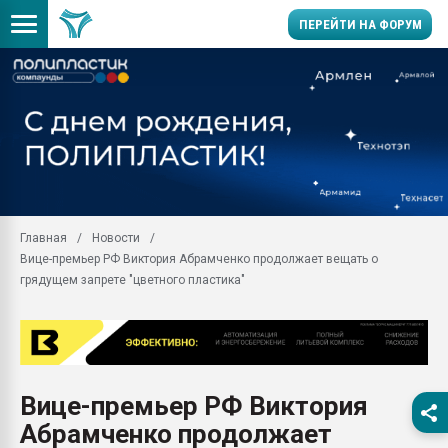
ПЕРЕЙТИ НА ФОРУМ
Помощь в подборе мат
Вакуум-формовочные 
ближайшее подмосковье
Подмосковье, Москва
28.07.2026 Автоматиза
первый план в перераб
Главная
Новости
пластмасс
Вице-премьер РФ Виктория Абрамченко продолжает вещать о
28.07.2026 "Техноникол
грядущем запрете "цветного пластика"
ситуацией на строител
Всё, что касается выду
бутылок
Материал поверхности 
вакуумного формовани
Вице-премьер РФ Виктория
Абрамченко продолжает
Продам отходы Компо
поликарбоната и АБС-п