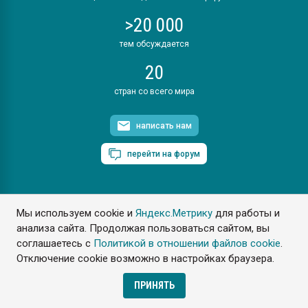
>20 000
тем обсуждается
20
стран со всего мира
написать нам
перейти на форум
Мы используем cookie и
Яндекс.Метрику
для работы и
ПластЭксперт © 2006. Все права защищены
анализа сайта. Продолжая пользоваться сайтом, вы
Разрешается копирование материалов сайта с обязательной
ссылкой на www.e-plastic.ru
соглашаетесь с
Политикой в отношении файлов cookie
.
Отключение cookie возможно в настройках браузера.
Разработка сайта
ПРИНЯТЬ