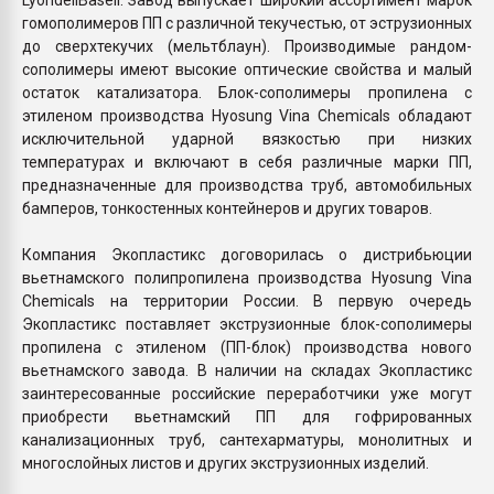
гомополимеров ПП с различной текучестью, от эструзионных
до сверхтекучих (мельтблаун). Производимые рандом-
сополимеры имеют высокие оптические свойства и малый
остаток катализатора. Блок-сополимеры пропилена с
этиленом производства Hyosung Vina Chemicals обладают
исключительной ударной вязкостью при низких
температурах и включают в себя различные марки ПП,
предназначенные для производства труб, автомобильных
бамперов, тонкостенных контейнеров и других товаров.
Компания Экопластикс договорилась о дистрибьюции
вьетнамского полипропилена производства Hyosung Vina
Chemicals на территории России. В первую очередь
Экопластикс поставляет экструзионные блок-сополимеры
пропилена с этиленом (ПП-блок) производства нового
вьетнамского завода. В наличии на складах Экопластикс
заинтересованные российские переработчики уже могут
приобрести вьетнамский ПП для гофрированных
канализационных труб, сантехарматуры, монолитных и
многослойных листов и других экструзионных изделий.