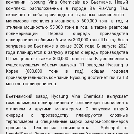
компании Hyosung Vina Chemicals во Вьетнаме. Новый
комплекс, расположенный в городе Ba Ria-Vung Tau,
включает в себя производство сырьевых компонентов -
мономеров пропилена мощностью 600,000 тонн в год и
этилена мощностью 55,000 тонн в год, а также реакторы
полимеризации. Первая очередь производства
полипропилена общим объемом 300,000 тонн ПП в год была
запущена во Вьетнаме в конце 2020 года. В августе 2021
года планируется к запуску вторая очередь производства
ПП мощностью также 300,000 тонн в год. В дополнение к
существующему объему выпуска ПП заводом Hyosung в
Корее (680,000 тонн в год), общая годовая
производительность компании Hyosung достигнет почти 1,3
млн тонн полипропилена.
Вьетнамский завод Hyosung Vina Chemicals выпускает
гомополимеры полипропилена и сополимеры пропилена с
этиленом и другими мономерами. С запуском второй
очереди к производству планируются сложные
терполимеры и специальные марки рандом-сополимеров
пропилена. Технология производства - Spheripol от
LyondellBasell. Завод выпускает широкий ассортимент марок