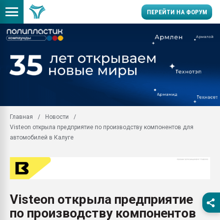
ПЕРЕЙТИ НА ФОРУМ
Помощь в подборе мат
Вакуум-формовочные 
ближайшее подмосковье
Подмосковье, Москва
28.07.2026 Автоматиза
первый план в перераб
Главная
Новости
пластмасс
Visteon открыла предприятие по производству компонентов для
28.07.2026 "Техноникол
автомобилей в Калуге
ситуацией на строител
Всё, что касается выду
бутылок
Материал поверхности 
вакуумного формовани
Visteon открыла предприятие
по производству компонентов
Продам отходы Компо
поликарбоната и АБС-п