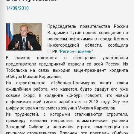
Armaloy PC/ABS-1IM че
14/09/2010
ПЕРЕЙТИ НА 
Председатель правительства России
Владимир Путин провёл совещание по
вопросам нефтехимии в городе Кстово
Нижегородской области, сообщила
ГТРК "
Регион-Тюмень
".
В рамках телемоста в совещании участвовали
представители предприятий отрасли со всей России. Из
Тобольска на связь выходил вице-президент холдинга
«Сибур» Михаил Карисалов.
На строительстве «Тобольск-Полимера» кипит такая
оживлённая работа, что кажется, будто сдадут его уже
совсем скоро. В холдинге «Сибур» говорят, что новый
нефтехимический гигант заработает в 2013 году. Эту же
цифру во время телемоста озвучил Михаил Карисалов.
Из трудностей, с которыми сталкиваются строители,
премьеру названы непростые климатические условия
Западной Сибири и частичная утрата компетенции по
крупному строительству. Впрочем, эти преграды «Сибур»