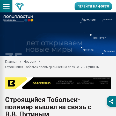
ПЕРЕЙТИ НА ФОРУМ
Помощь в подборе мат
Вакуум-формовочные 
ближайшее подмосковье
Подмосковье, Москва
28.07.2026 Автоматиза
первый план в перераб
Главная
Новости
пластмасс
Строящийся Тобольск-полимер вышел на связь с В.В. Путиным
28.07.2026 "Техноникол
ситуацией на строител
Всё, что касается выду
бутылок
Строящийся Тобольск-
Материал поверхности 
вакуумного формовани
полимер вышел на связь с
Продам отходы Компо
В.В. Путиным
поликарбоната и АБС-п