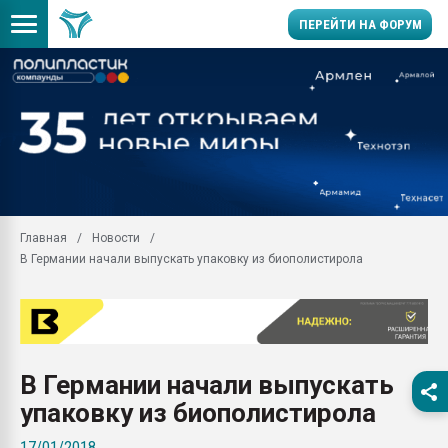
ПЕРЕЙТИ НА ФОРУМ
11.09.2020 Нанотрубки
универсальны, что рос
умельцы изготовили м
колонок полностью из 
Продажа готового бизн
производство SPC лам
цикла
Главная
Новости
В Германии начали выпускать упаковку из биополистирола
29.07.2026 ФРП помог 
заводу пластмасс" зах
ППЭ
Помощь в подборе мат
Вакуум-формовочные 
В Германии начали выпускать
ближайшее подмосковье
Подмосковье, Москва
упаковку из биополистирола
28.07.2026 Автоматиза
17/01/2018
первый план в перераб