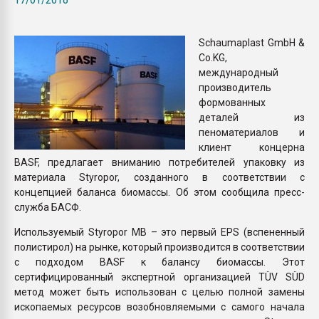
пластмасс
28.07.2026 "Техноникол
Schaumaplast GmbH &
ситуацией на строител
Co.KG,
международный
производитель
ПЕРЕЙТИ НА 
формованных
деталей из
пеноматериалов и
клиент концерна
BASF, предлагает вниманию потребителей упаковку из
материала Styropor, созданного в соответствии с
концепцией баланса биомассы. Об этом сообщила пресс-
служба БАСФ.
Используемый Styropor MB – это первый EPS (вспененный
полистирол) на рынке, который производится в соответствии
с подходом BASF к балансу биомассы. Этот
сертифицированный экспертной организацией TÜV SÜD
метод может быть использован с целью полной замены
ископаемых ресурсов возобновляемыми с самого начала