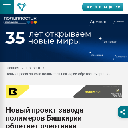
ПЕРЕЙТИ НА ФОРУМ
Продажа готового бизн
производство SPC лам
цикла
29.07.2026 ФРП помог 
заводу пластмасс" зах
ППЭ
Главная
Новости
Помощь в подборе мат
Новый проект завода полимеров Башкирии обретает очертания
Вакуум-формовочные 
ближайшее подмосковье
Подмосковье, Москва
28.07.2026 Автоматиза
первый план в перераб
Новый проект завода
пластмасс
полимеров Башкирии
28.07.2026 "Техноникол
ситуацией на строител
обретает очертания