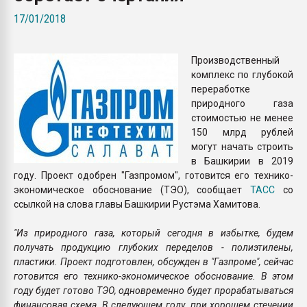
Всё, что касается выду
17/01/2018
бутылок
Производственный
ПЕРЕЙТИ НА 
комплекс по глубокой
переработке
природного газа
стоимостью не менее
150 млрд рублей
могут начать строить
в Башкирии в 2019
году. Проект одобрен "Газпромом", готовится его технико-
экономическое обоснование (ТЭО), сообщает
ТАСС
со
ссылкой на слова главы Башкирии Рустэма Хамитова.
"Из природного газа, который сегодня в избытке, будем
получать продукцию глубоких переделов - полиэтилены,
пластики. Проект подготовлен, обсужден в "Газпроме", сейчас
готовится его технико-экономическое обоснование. В этом
году будет готово ТЭО, одновременно будет прорабатываться
финансовая схема. В следующем году, при хорошем стечении