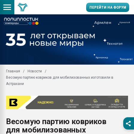
ПЕРЕЙТИ НА ФОРУМ
Продажа готового бизн
производство SPC лам
цикла
29.07.2026 ФРП помог 
заводу пластмасс" зах
ППЭ
Главная
Новости
Помощь в подборе мат
Весомую партию ковриков для мобилизованных изготовили в
Вакуум-формовочные 
Астрахани
ближайшее подмосковье
Подмосковье, Москва
28.07.2026 Автоматиза
первый план в перераб
пластмасс
Весомую партию ковриков
28.07.2026 "Техноникол
для мобилизованных
ситуацией на строител