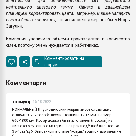
«Специально для мобилизованных мы разработали
нейтральную цветовую гамму. Однако в дальнейшем
планируем корректировать цвета, например, к зиме наладить
выпуск белых ковриков»,
- пояснил менеджер по сбыту Игорь
Загулин.
Компания увеличила объёмы производства и количество
смен, поэтому очень нуждается в работниках.
Комментировать на
форуме
Комментарии
тормунд
15.10.2022
НОРМАЛЬНЫЙ !!! туристический коврик имеет следующие
отличительные особенности: -Толщина 12-16 мм. -Размер
600*1800 мм. Ковёр должен быть изготовлен (нарезан) из
листового рулонного материала с произведённой плотностью
35-45 кг/куб. Описанный в статье "коврик" годится для занятия