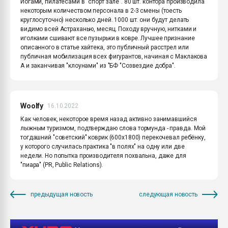
Йогами, пилатесами в "спорт зале". 80 шт. контора производила
некоторым количеством персонала в 2-3 смены (тоесть
круглосуточно) несколько дней. 1000 шт. они будут делать
видимо всей Астраханью, месяц. Походу вручную, нитками и
иголками сшивают все пузырьки в ковре. Лучшее признание
описанного в статье хайтека, это публичный расстрел или
публичная мобилизация всех фигурантов, начиная с Маклакова
А и заканчивая "клоунами" из "БФ "Созвездие добра".
Woolfy
16.10.2022
Как человек, некоторое время назад активно занимавшийся
лыжным туризмом, подтверждаю слова тормунда - правда. Мой
тогдашний "советский" коврик (600х1800) перекочевал ребёнку,
у которого случилась практика "в полях" на одну или две
недели. Но попытка производителя похвальна, даже для
"пиара" (PR, Public Relations).
предыдущая новость
следующая новость