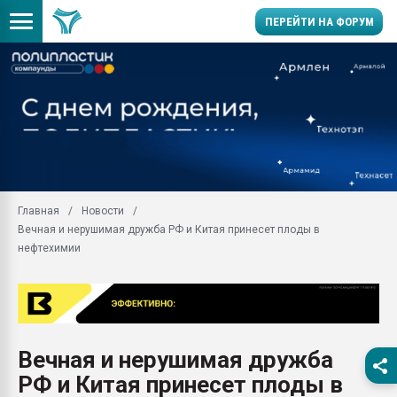
ПЕРЕЙТИ НА ФОРУМ
Продажа готового бизн
производство SPC лам
цикла
29.07.2026 ФРП помог 
заводу пластмасс" зах
ППЭ
Главная
Новости
Помощь в подборе мат
Вечная и нерушимая дружба РФ и Китая принесет плоды в
Вакуум-формовочные 
нефтехимии
ближайшее подмосковье
Подмосковье, Москва
28.07.2026 Автоматиза
первый план в перераб
пластмасс
Вечная и нерушимая дружба
28.07.2026 "Техноникол
РФ и Китая принесет плоды в
ситуацией на строител