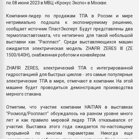
по 08 июня 2023 в МВЦ «Крокус Экспо» в Москве.
Компания-лидер по продажам ТПА в России и мире
нетривиально подошла к экспонируемому решению,
сообщает источник ПластЭксперт. Будут представлены два
термопластавтомата, что нетипично для такой небольшой
выставки как "Распласт". Среди выставляющихся машин
ожидается электрическая модель ZHAFIR ZERES III (ZE
1500/640H), снабженная роботом и конвейером.
ZHAFIR ZERES, электрический ТПА с интегрированной
гидростанцией для быстрых циклов - это самые популярные
электрические ТПА в мире, отмечают в компании. На этой
машине будет проводиться демонстрация производства
мерного стакана.
Отметим, что участие компании HAITIAN в выставках
"Росмолд/Роспласт" обсуждалось на разном уровне много
лет и как правило мировой лидер ТПА отказывался от
участия. Выставка этого года ожидается по-настоящему
прорывной по многим параметрам. Никогда еще