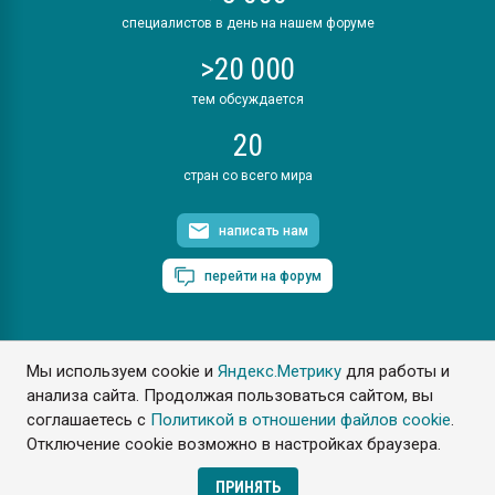
специалистов в день на нашем форуме
>20 000
тем обсуждается
20
стран со всего мира
написать нам
перейти на форум
Мы используем cookie и
Яндекс.Метрику
для работы и
ПластЭксперт © 2006. Все права защищены
анализа сайта. Продолжая пользоваться сайтом, вы
Разрешается копирование материалов сайта с обязательной
ссылкой на www.e-plastic.ru
соглашаетесь с
Политикой в отношении файлов cookie
.
Отключение cookie возможно в настройках браузера.
Разработка сайта
ПРИНЯТЬ