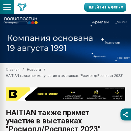
ПЕРЕЙТИ НА ФОРУМ
Помощь в подборе мат
Вакуум-формовочные 
ближайшее подмосковье
Подмосковье, Москва
28.07.2026 Автоматиза
первый план в перераб
Главная
Новости
пластмасс
HAITIAN также примет участие в выставках "Росмолд/Роспласт 2023"
28.07.2026 "Техноникол
ситуацией на строител
Всё, что касается выду
бутылок
HAITIAN также примет
Материал поверхности 
вакуумного формовани
участие в выставках
Продам отходы Компо
"Росмолд/Роспласт 2023"
поликарбоната и АБС-п