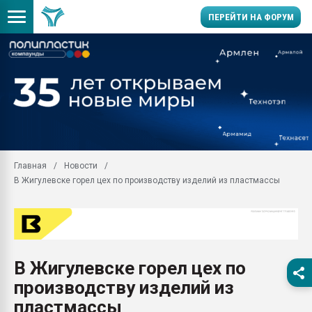
ПЕРЕЙТИ НА ФОРУМ
28.07.2026 Автоматиза
первый план в перераб
пластмасс
28.07.2026 "Техноникол
ситуацией на строител
Всё, что касается выду
Главная
Новости
бутылок
В Жигулевске горел цех по производству изделий из пластмассы
Материал поверхности 
вакуумного формовани
Продам отходы Компо
поликарбоната и АБС-п
Armaloy PC/ABS-1IM че
В Жигулевске горел цех по
26.07.2022 "Сибирский т
производству изделий из
намного дороже
пластмассы
Профильная литератур