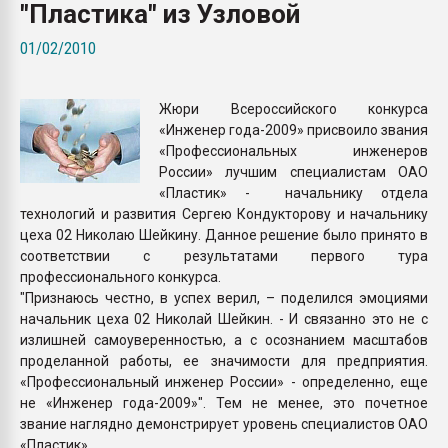
"Пластика" из Узловой
Всё, что касается выду
бутылок
01/02/2010
ПЕРЕЙТИ НА 
Жюри Всероссийского конкурса
«Инженер года-2009» присвоило звания
«Профессиональных инженеров
России» лучшим специалистам ОАО
«Пластик» - начальнику отдела
технологий и развития Сергею Кондукторову и начальнику
цеха 02 Николаю Шейкину. Данное решение было принято в
соответствии с результатами первого тура
профессионального конкурса.
"Признаюсь честно, в успех верил, – поделился эмоциями
начальник цеха 02 Николай Шейкин. - И связанно это не с
излишней самоуверенностью, а с осознанием масштабов
проделанной работы, ее значимости для предприятия.
«Профессиональный инженер России» - определенно, еще
не «Инженер года-2009»". Тем не менее, это почетное
звание наглядно демонстрирует уровень специалистов ОАО
«Пластик».