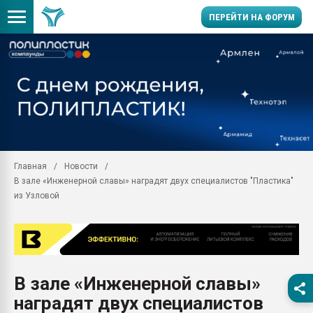
ПЕРЕЙТИ НА ФОРУМ
Продажа готового бизн
производство SPC лам
цикла
29.07.2026 ФРП помог 
заводу пластмасс" зах
ППЭ
Главная
Новости
Помощь в подборе мат
В зале «Инженерной славы» наградят двух специалистов "Пластика"
Вакуум-формовочные 
из Узловой
ближайшее подмосковье
Подмосковье, Москва
28.07.2026 Автоматиза
первый план в перераб
пластмасс
В зале «Инженерной славы»
28.07.2026 "Техноникол
наградят двух специалистов
ситуацией на строител