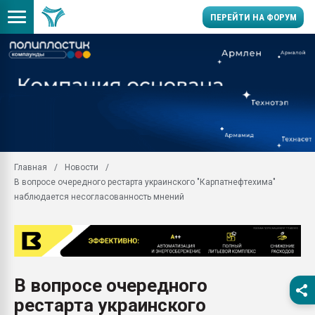
ПЕРЕЙТИ НА ФОРУМ
28.07.2026 Автоматиза
первый план в перераб
пластмасс
28.07.2026 "Техноникол
ситуацией на строител
Всё, что касается выду
Главная
Новости
бутылок
В вопросе очередного рестарта украинского "Карпатнефтехима"
Материал поверхности 
наблюдается несогласованность мнений
вакуумного формовани
Продам отходы Компо
поликарбоната и АБС-п
Armaloy PC/ABS-1IM че
26.07.2022 "Сибирский т
В вопросе очередного
намного дороже
рестарта украинского
Профильная литератур