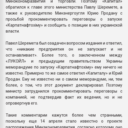
Минэкономразвития и торговли. Поэтому «Капитал»
обратился к главе этого министерства Павлу Шеремете, а
также к руководителю Минэнергоугля Юрию Продану с
просьбой прокомментировать переговоры о запуске
«Карпатнафтохіму» и сообщить о позиции в них украинской
власти.
Павел Шеремета был озадачен вопросом издания и ответил,
что «никакие предприятия он не запускает и не
останавливает». Более того, о заключенном между
«ЛУКОЙЛ» и предыдущим правительством Украины
меморандуме по запуску «Карпатнафтохіму» ему ничего не
известно. Примерно то же самое ответил «Капиталу» и Юрий
Продан. Ему не известно ни о самом меморандуме, ни, тем
более, о том, что этот документ декларировал. По­этому
министр затруднился прокомментировать переговоры с
компанией, не подтвердив факт их ведения, но и не
опровергнув его.
Такие комментарии кажутся бо­лее чем странными,
поскольку еще 14 ап­реля стало известно о проекте
распоряжения Минэкономразвития, согласно которому оно