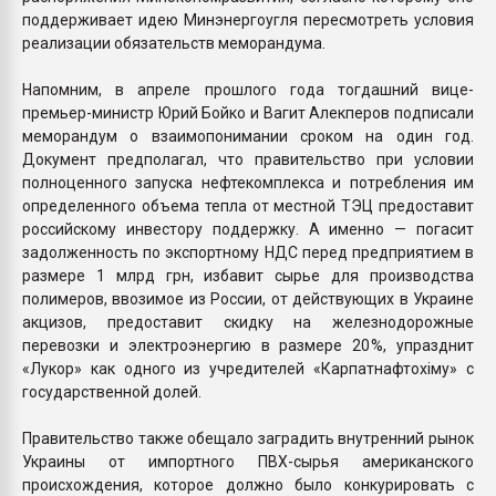
поддерживает идею Минэнергоугля пересмотреть условия
реализации обязательств меморандума.
Напомним, в апреле прошлого года тогдашний вице-
премьер-министр Юрий Бойко и Вагит Алекперов подписали
меморандум о взаимопонимании сроком на один год.
Документ предполагал, что правительство при условии
полноценного запуска нефтекомплекса и потребления им
определенного объема тепла от местной ТЭЦ предоставит
российскому инвестору поддержку. А именно — погасит
задолженность по экспортному НДС перед предприятием в
размере 1 млрд грн, избавит сырье для производства
полимеров, ввозимое из России, от действующих в Украине
акцизов, предоставит скидку на железнодорожные
перевозки и электроэнергию в размере 20 %, упразднит
«Лукор» как одного из учредителей «Карпатнафтохіму» с
государственной долей.
Правительство также обещало загра­дить внутренний рынок
Украины от им­портного ПВХ-сырья американского
происхождения, которое должно было конкурировать с