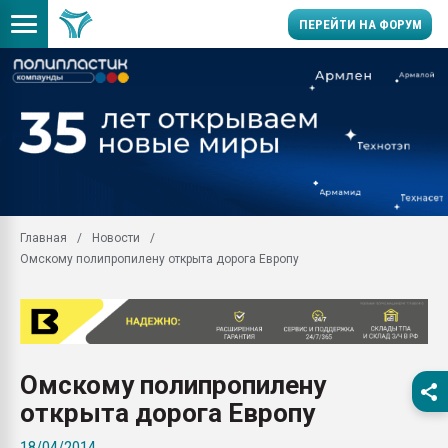
ПЕРЕЙТИ НА ФОРУМ
Продажа готового бизн
производство SPC лам
цикла
29.07.2026 ФРП помог 
заводу пластмасс" зах
ППЭ
Главная
Новости
Помощь в подборе мат
Омскому полипропилену открыта дорога Европу
Вакуум-формовочные 
ближайшее подмосковье
Подмосковье, Москва
28.07.2026 Автоматиза
первый план в перераб
Омскому полипропилену
пластмасс
открыта дорога Европу
28.07.2026 "Техноникол
ситуацией на строител
18/04/2014