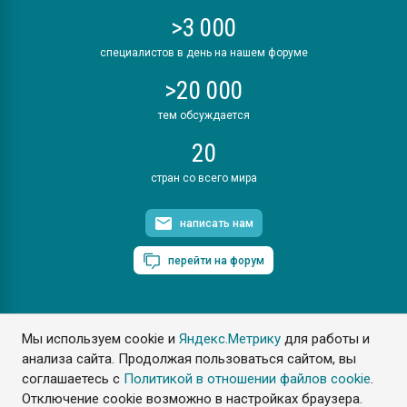
>3 000
специалистов в день на нашем форуме
>20 000
тем обсуждается
20
стран со всего мира
написать нам
перейти на форум
Мы используем cookie и
Яндекс.Метрику
для работы и
ПластЭксперт © 2006. Все права защищены
анализа сайта. Продолжая пользоваться сайтом, вы
Разрешается копирование материалов сайта с обязательной
ссылкой на www.e-plastic.ru
соглашаетесь с
Политикой в отношении файлов cookie
.
Отключение cookie возможно в настройках браузера.
Разработка сайта