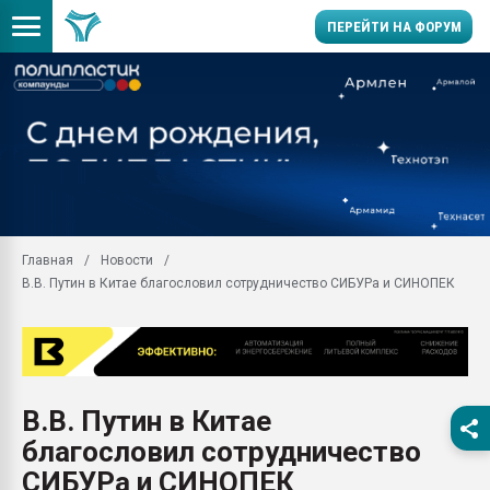
ПЕРЕЙТИ НА ФОРУМ
Продажа готового бизн
производство SPC лам
цикла
29.07.2026 ФРП помог 
заводу пластмасс" зах
ППЭ
Главная
Новости
Помощь в подборе мат
В.В. Путин в Китае благословил сотрудничество СИБУРа и СИНОПЕК
Вакуум-формовочные 
ближайшее подмосковье
Подмосковье, Москва
28.07.2026 Автоматиза
первый план в перераб
В.В. Путин в Китае
пластмасс
благословил сотрудничество
28.07.2026 "Техноникол
ситуацией на строител
СИБУРа и СИНОПЕК