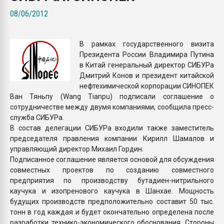
Всё, что касается выду
08/06/2012
бутылок
В рамках государственного визита
ПЕРЕЙТИ НА 
Президента России Владимира Путина
в Китай генеральный директор СИБУРа
Дмитрий Конов и президент китайской
нефтехимической корпорации СИНОПЕК
Ван Тяньпу (Wang Tianpu) подписали соглашение о
сотрудничестве между двумя компаниями, сообщила пресс-
служба СИБУРа.
В состав делегации СИБУРа входили также заместитель
председателя правления компании Кирилл Шамалов и
управляющий директор Михаил Гордин.
Подписанное соглашение является основой для обсуждения
совместных проектов по созданию совместного
предприятия по производству бутадиен-нитрильного
каучука и изопренового каучука в Шанхае. Мощность
будущих производств предположительно составит 50 тыс.
тонн в год каждая и будет окончательно определена после
разработки технико-экономического обоснования. Стороны