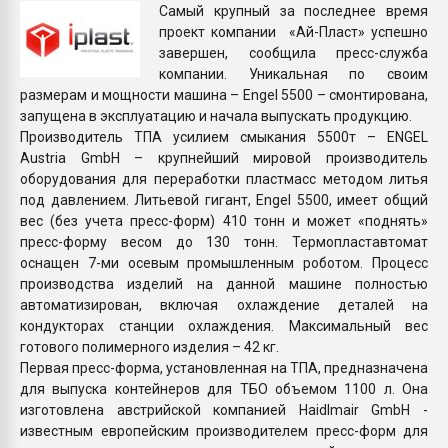
Самый крупный за последнее время
Всё, что касается выду
проект компании «Ай-Пласт» успешно
бутылок
завершен, сообщила пресс-служба
компании. Уникальная по своим
ПЕРЕЙТИ НА 
размерам и мощности машина – Engel 5500 – смонтирована,
запущена в эксплуатацию и начала выпускать продукцию.
Производитель ТПА усилием смыкания 5500т – ENGEL
Austria GmbH – крупнейший мировой производитель
оборудования для переработки пластмасс методом литья
под давлением. Литьевой гигант, Engel 5500, имеет общий
вес (без учета пресс-форм) 410 тонн и может «поднять»
пресс-форму весом до 130 тонн. Термопластавтомат
оснащен 7-ми осевым промышленным роботом. Процесс
производства изделий на данной машине полностью
автоматизирован, включая охлаждение деталей на
кондукторах станции охлаждения. Максимальный вес
готового полимерного изделия – 42 кг.
Первая пресс-форма, установленная на ТПА, предназначена
для выпуска контейнеров для ТБО объемом 1100 л. Она
изготовлена австрийской компанией Haidlmair GmbH -
известным европейским производителем пресс-форм для