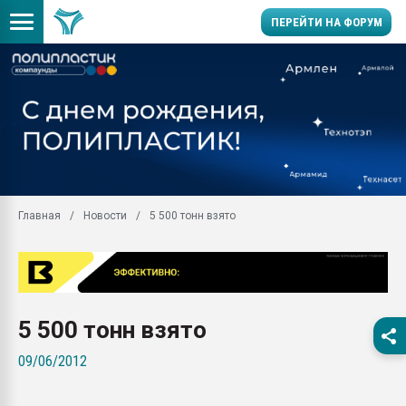
ПЕРЕЙТИ НА ФОРУМ
Продажа готового бизн
производство SPC лам
цикла
29.07.2026 ФРП помог 
заводу пластмасс" зах
ППЭ
Главная
Новости
5 500 тонн взято
Помощь в подборе мат
Вакуум-формовочные 
ближайшее подмосковье
Подмосковье, Москва
28.07.2026 Автоматиза
5 500 тонн взято
первый план в перераб
пластмасс
09/06/2012
28.07.2026 "Техноникол
ситуацией на строител