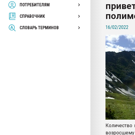
привет
ПОТРЕБИТЕЛЯМ
Armaloy PC/ABS-1IM че
полим
СПРАВОЧНИК
ПЕРЕЙТИ НА 
16/02/2022
СЛОВАРЬ ТЕРМИНОВ
Количество 
возросшему 