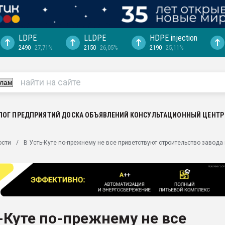
LDPE
LLDPE
HDPE injection
2490
27,71%
2150
26,05%
2190
25,11%
ериала
машины:
, с.-в.
ция выходит на
отке
ЛОГ ПРЕДПРИЯТИЙ
ДОСКА ОБЪЯВЛЕНИЙ
КОНСУЛЬТАЦИОННЫЙ ЦЕНТР
ь" довольна
ости
В Усть-Куте по-прежнему не все приветствуют строительство завод
ьном рынке
ва ПЭТ
пуансона для
я
-Куте по-прежнему не все
зиция
ластика