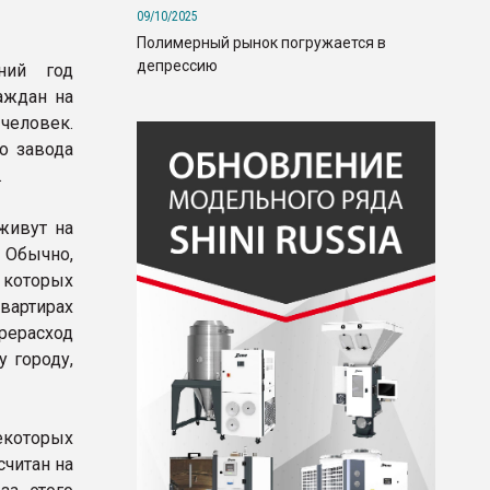
09/10/2025
Полимерный рынок погружается в
депрессию
ний год
аждан на
человек.
о завода
.
живут на
. Обычно,
 которых
вартирах
ерерасход
 городу,
екоторых
считан на