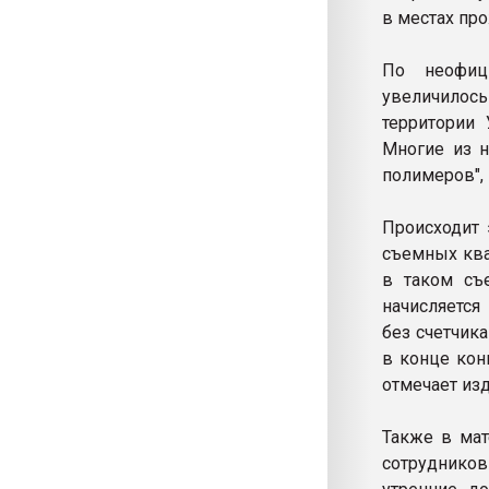
в местах про
По неофиц
увеличилось
территории 
Многие из н
полимеров",
Происходит 
съемных ква
в таком съ
начисляется
без счетчик
в конце кон
отмечает изд
Также в мат
сотрудников 