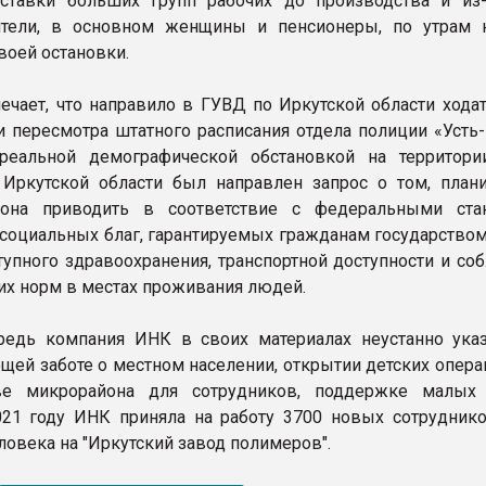
ставки больших групп рабочих до производства и из-
тели, в основном женщины и пенсионеры, по утрам 
воей остановки.
ечает, что направило в ГУВД по Иркутской области ходат
 пересмотра штатного расписания отдела полиции «Усть-
реальной демографической обстановкой на территори
 Иркутской области был направлен запрос о том, план
иона приводить в соответствие с федеральными ста
 социальных благ, гарантируемых гражданам государством.
тупного здравоохранения, транспортной доступности и со
их норм в местах проживания людей.
редь компания ИНК в своих материалах неустанно ука
ей заботе о местном населении, открытии детских опера
тве микрорайона для сотрудников, поддержке малых
021 году ИНК приняла на работу 3700 новых сотруднико
ловека на "Иркутский завод полимеров".