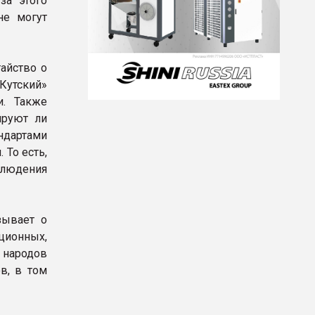
за этого
не могут
айство о
Кутский»
и. Также
ируют ли
ндартами
 То есть,
блюдения
зывает о
ционных,
 народов
в, в том