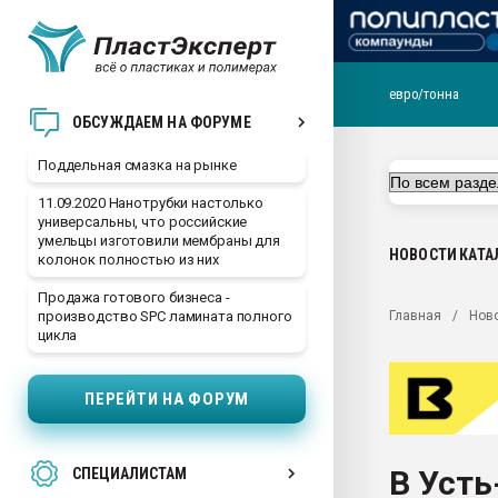
евро/тонна
Помощь в подборе мат
ОБСУЖДАЕМ НА ФОРУМЕ
Вакуум-формовочные 
Поддельная смазка на рынке
ближайшее подмосковье
Подмосковье, Москва
11.09.2020 Нанотрубки настолько
универсальны, что российские
28.07.2026 Автоматиза
умельцы изготовили мембраны для
первый план в перераб
НОВОСТИ
КАТА
колонок полностью из них
пластмасс
Продажа готового бизнеса -
28.07.2026 "Техноникол
Главная
Нов
производство SPC ламината полного
ситуацией на строител
цикла
Всё, что касается выду
бутылок
ПЕРЕЙТИ НА ФОРУМ
Материал поверхности 
вакуумного формовани
В Усть
СПЕЦИАЛИСТАМ
Продам отходы Компо
поликарбоната и АБС-п