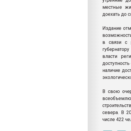
утренние до
местные жи
доехать до с
Издание отм
возможности
в связи с 
губернатору
власти рег
доступность
наличие дос
экологическ
В свою оче
всеобъемлющ
строительс
севера. В 2
числе 422 че