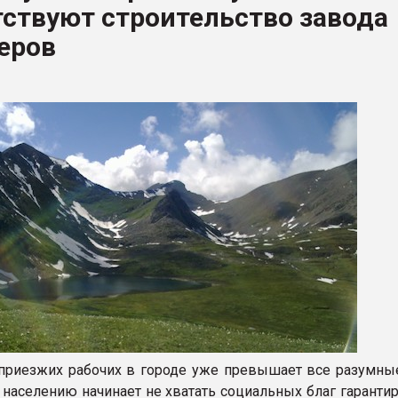
ствуют строительство завода
рный цвет
еров
ФОРУМ
приезжих рабочих в городе уже превышает все разумны
населению начинает не хватать социальных благ гаранти