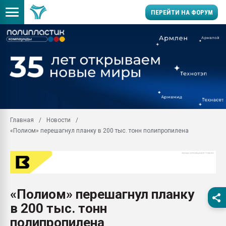
ПЕРЕЙТИ НА ФОРУМ
Помощь в подборе мат
Вакуум-формовочные 
ближайшее подмосковье
Подмосковье, Москва
28.07.2026 Автоматиза
первый план в перераб
Главная
Новости
пластмасс
«Полиом» перешагнул планку в 200 тыс. тонн полипропилена
28.07.2026 "Техноникол
ситуацией на строител
Всё, что касается выду
бутылок
«Полиом» перешагнул планку
Материал поверхности 
вакуумного формовани
в 200 тыс. тонн
Продам отходы Компо
полипропилена
поликарбоната и АБС-п