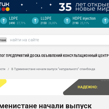
LDPE
LLDPE
HDPE injection
2490
27,71%
2150
26,05%
2190
25,11%
еса -
ината полного
"Ижевскому
ватить рынок
ЛОГ ПРЕДПРИЯТИЙ
ДОСКА ОБЪЯВЛЕНИЙ
КОНСУЛЬТАЦИОННЫЙ ЦЕНТР
ериала
машины:
ости
В Туркменистане начали выпуск "натурального" спанбонда
, с.-в.
ция выходит на
отке
ь" довольна
кменистане начали выпуск
ьном рынке