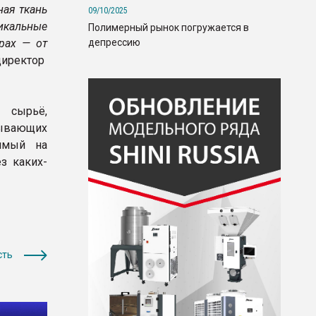
ная ткань
09/10/2025
икальные
Полимерный рынок погружается в
депрессию
рах — от
директор
 сырьё,
тывающих
димый на
з каких-
сть