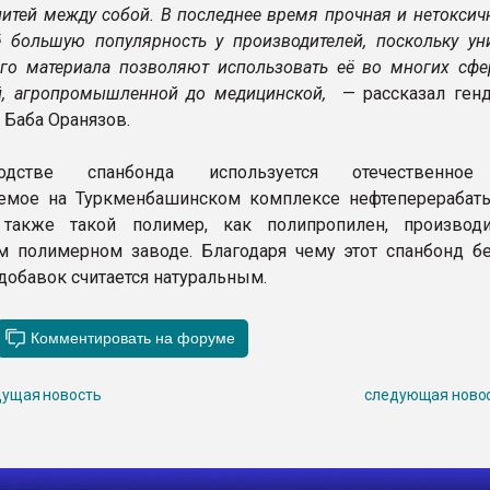
нитей между собой. В последнее время прочная и нетоксич
ё большую популярность у производителей, поскольку ун
ого материала позволяют использовать её во многих сфе
ой, агропромышленной до медицинской,
— рассказал ген
 Баба Оранязов.
дстве спанбонда используется отечественное
емое на Туркменбашинском комплексе нефтеперераба
 также такой полимер, как полипропилен, произво
 полимерном заводе. Благодаря чему этот спанбонд бе
добавок считается натуральным.
ущая новость
следующая ново