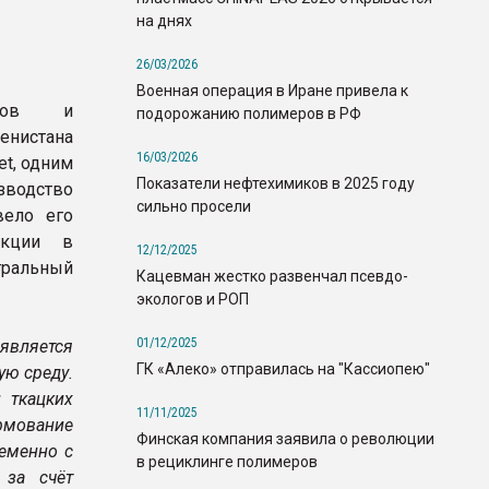
на днях
26/03/2026
Военная операция в Иране привела к
иков и
подорожанию полимеров в РФ
истана
16/03/2026
et, одним
Показатели нефтехимиков в 2025 году
зводство
сильно просели
вело его
укции в
12/12/2025
ральный
Кацевман жестко развенчал псевдо-
экологов и РОП
01/12/2025
является
ГК «Алеко» отправилась на "Кассиопею"
ую среду.
 ткацких
11/11/2025
рмование
Финская компания заявила о революции
ременно с
в рециклинге полимеров
 за счёт