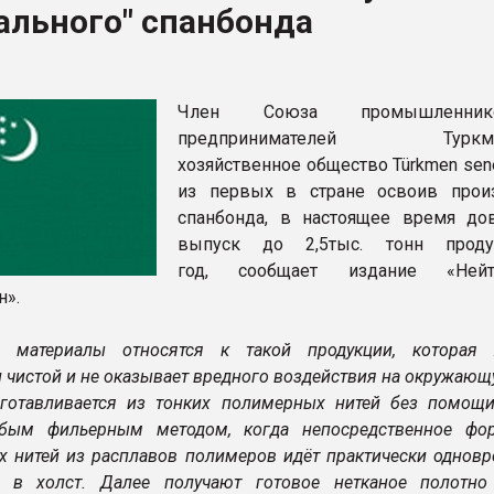
ального" спанбонда
ва ПЭТ
ФОРУМ
Член Союза промышленн
предпринимателей Туркмен
хозяйственное общество Türkmen sen
из первых в стране освоив прои
спанбонда, в настоящее время до
выпуск до 2,5тыс. тонн прод
год, сообщает издание «Нейт
н».
 материалы относятся к такой продукции, которая 
 чистой и не оказывает вредного воздействия на окружающ
готавливается из тонких полимерных нитей без помощи
обым фильерным методом, когда непосредственное фо
их нитей из расплавов полимеров идёт практически однов
й в холст. Далее получают готовое нетканое полотно