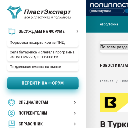
евро/тонна
Продажа готового бизн
ОБСУЖДАЕМ НА ФОРУМЕ
производство SPC лам
цикла
Формовка подкрылков из ПНД
29.07.2026 ФРП помог 
Села батарейка и слетела программа
заводу пластмасс" зах
на BMB KW22PI/1300 2006 г.в.
ППЭ
НОВОСТИ
КАТА
Поддельная смазка на рынке
Помощь в подборе мат
Вакуум-формовочные 
Главная
Нов
ПЕРЕЙТИ НА ФОРУМ
ближайшее подмосковье
Подмосковье, Москва
28.07.2026 Автоматиза
СПЕЦИАЛИСТАМ
первый план в перераб
пластмасс
ПОТРЕБИТЕЛЯМ
28.07.2026 "Техноникол
В Тур
ситуацией на строител
СПРАВОЧНИК