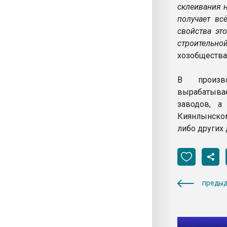
склеивания 
получает вс
свойства эт
строительн
хозобщества
В произво
вырабатыва
заводов, а
Киянлынском
либо других 
предыд