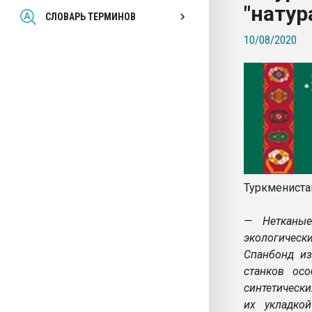
"натур
Всё, что касается выду
СЛОВАРЬ ТЕРМИНОВ
бутылок
10/08/2020
ПЕРЕЙТИ НА 
Туркмениста
— Нетканые
экологически
Спанбонд из
станков ос
синтетическ
их укладко