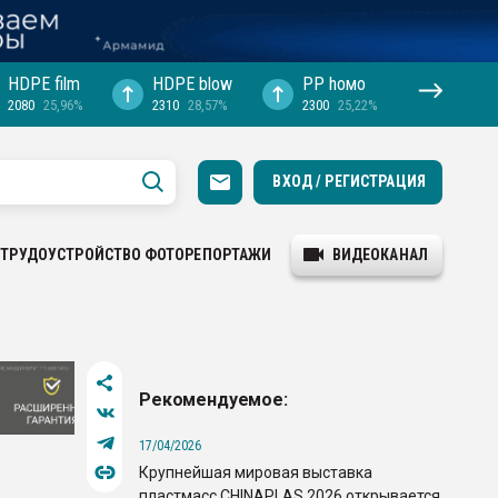
HDPE film
HDPE blow
PP hомо
2080
25,96%
2310
28,57%
2300
25,22%
ВХОД / РЕГИСТРАЦИЯ
ТРУДОУСТРОЙСТВО
ФОТОРЕПОРТАЖИ
ВИДЕОКАНАЛ
Рекомендуемое:
17/04/2026
Крупнейшая мировая выставка
пластмасс CHINAPLAS 2026 открывается