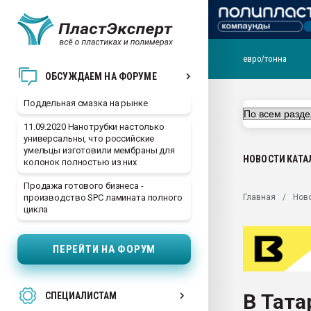
евро/тонна
Помощь в подборе мат
ОБСУЖДАЕМ НА ФОРУМЕ
Вакуум-формовочные 
Поддельная смазка на рынке
ближайшее подмосковье
Подмосковье, Москва
11.09.2020 Нанотрубки настолько
универсальны, что российские
28.07.2026 Автоматиза
умельцы изготовили мембраны для
первый план в перераб
НОВОСТИ
КАТА
колонок полностью из них
пластмасс
Продажа готового бизнеса -
28.07.2026 "Техноникол
Главная
Нов
производство SPC ламината полного
ситуацией на строител
цикла
Всё, что касается выду
бутылок
ПЕРЕЙТИ НА ФОРУМ
Материал поверхности 
вакуумного формовани
В Тата
СПЕЦИАЛИСТАМ
Продам отходы Компо
поликарбоната и АБС-п