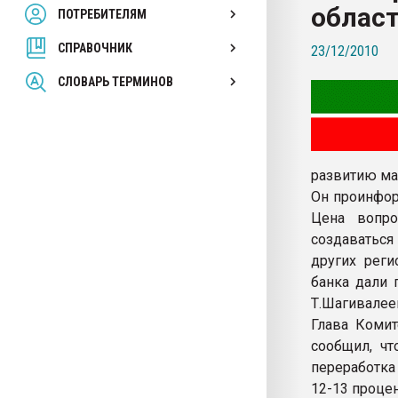
облас
ПОТРЕБИТЕЛЯМ
Armaloy PC/ABS-1IM че
СПРАВОЧНИК
23/12/2010
ПЕРЕЙТИ НА 
СЛОВАРЬ ТЕРМИНОВ
развитию ма
Он проинфор
Цена вопро
создаваться
других реги
банка дали 
Т.Шагивалее
Глава Комит
сообщил, чт
переработка
12-13 проце