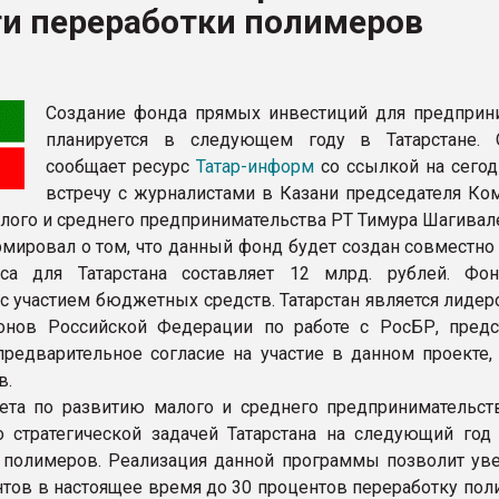
ти переработки полимеров
рный цвет
ФОРУМ
Создание фонда прямых инвестиций для предприн
планируется в следующем году в Татарстане.
сообщает ресурс
Татар-информ
со ссылкой на сег
встречу с журналистами в Казани председателя Ком
лого и среднего предпринимательства РТ Тимура Шагивал
мировал о том, что данный фонд будет создан совместно 
са для Татарстана составляет 12 млрд. рублей. Фо
 с участием бюджетных средств. Татарстан является лиде
онов Российской Федерации по работе с РосБР, предс
предварительное согласие на участие в данном проекте,
в.
ета по развитию малого и среднего предпринимательст
о стратегической задачей Татарстана на следующий год 
 полимеров. Реализация данной программы позволит уве
нтов в настоящее время до 30 процентов переработку пол