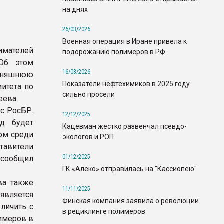
на днях
26/03/2026
Военная операция в Иране привела к
имателей
подорожанию полимеров в РФ
 Об этом
16/03/2026
одняшнюю
Показатели нефтехимиков в 2025 году
итета по
сильно просели
еева.
с РосБР.
12/12/2025
нд будет
Кацевман жестко развенчал псевдо-
ром среди
экологов и РОП
тавители
01/12/2025
 сообщил
ГК «Алеко» отправилась на "Кассиопею"
ва также
11/11/2025
является
Финская компания заявила о революции
личить с
в рециклинге полимеров
имеров в