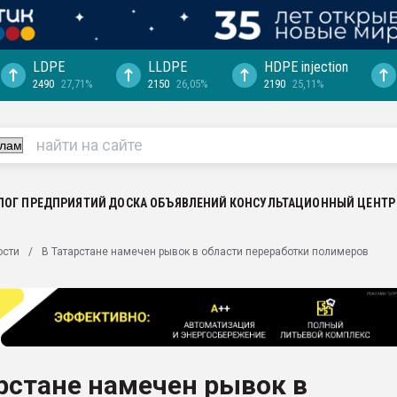
LDPE
LLDPE
HDPE injection
2490
27,71%
2150
26,05%
2190
25,11%
ериала
машины:
, с.-в.
ция выходит на
отке
ЛОГ ПРЕДПРИЯТИЙ
ДОСКА ОБЪЯВЛЕНИЙ
КОНСУЛЬТАЦИОННЫЙ ЦЕНТР
ь" довольна
ости
В Татарстане намечен рывок в области переработки полимеров
ьном рынке
ва ПЭТ
пуансона для
я
рстане намечен рывок в
зиция
ластика