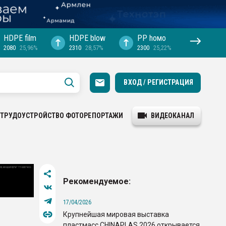
HDPE film
HDPE blow
PP hомо
2080
25,96%
2310
28,57%
2300
25,22%
ВХОД / РЕГИСТРАЦИЯ
ТРУДОУСТРОЙСТВО
ФОТОРЕПОРТАЖИ
ВИДЕОКАНАЛ
Рекомендуемое:
17/04/2026
Крупнейшая мировая выставка
пластмасс CHINAPLAS 2026 открывается