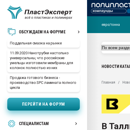
евро/тонна
Помощь в подборе мат
ОБСУЖДАЕМ НА ФОРУМЕ
Вакуум-формовочные 
Поддельная смазка на рынке
ближайшее подмосковье
Подмосковье, Москва
11.09.2020 Нанотрубки настолько
универсальны, что российские
28.07.2026 Автоматиза
умельцы изготовили мембраны для
первый план в перераб
НОВОСТИ
КАТА
колонок полностью из них
пластмасс
Продажа готового бизнеса -
28.07.2026 "Техноникол
Главная
Нов
производство SPC ламината полного
ситуацией на строител
цикла
Всё, что касается выду
бутылок
ПЕРЕЙТИ НА ФОРУМ
Материал поверхности 
вакуумного формовани
В Талл
СПЕЦИАЛИСТАМ
Продам отходы Компо
поликарбоната и АБС-п