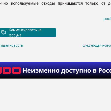
рично используемые отходы принимаются только от 
pos
Комментировать на
форуме
ущая новость
следующая ново