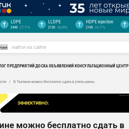
LDPE
LLDPE
HDPE injection
2490
27,71%
2150
26,05%
2190
25,11%
ериала
машины:
, с.-в.
ция выходит на
отке
ЛОГ ПРЕДПРИЯТИЙ
ДОСКА ОБЪЯВЛЕНИЙ
КОНСУЛЬТАЦИОННЫЙ ЦЕНТР
ь" довольна
ости
В Таллине можно бесплатно сдать в утиль шины...
ьном рынке
ва ПЭТ
пуансона для
я
ине можно бесплатно сдать в
зиция
ластика