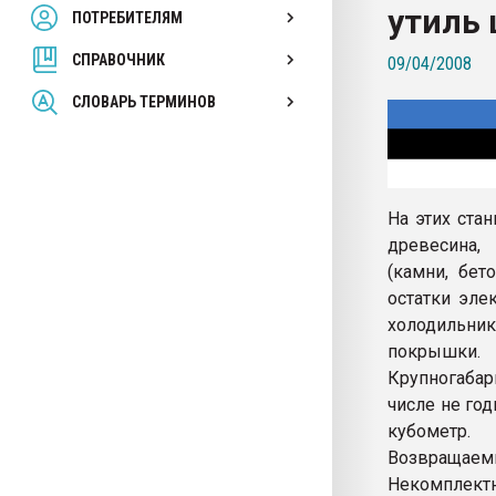
утиль 
ПОТРЕБИТЕЛЯМ
Armaloy PC/ABS-1IM че
СПРАВОЧНИК
09/04/2008
ПЕРЕЙТИ НА 
СЛОВАРЬ ТЕРМИНОВ
На этих ста
древесина,
(камни, бет
остатки эле
холодильни
покрышки.
Крупногабар
числе не го
кубометр.
Возвращае
Некомплект