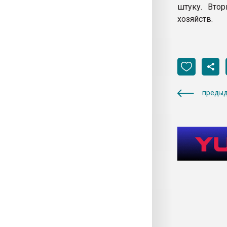
штуку. Вто
хозяйств.
предыд