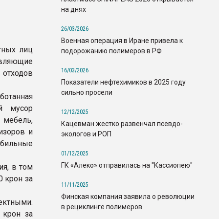
на днях
26/03/2026
Военная операция в Иране привела к
тных лиц
подорожанию полимеров в РФ
вляющие
16/03/2026
 отходов
Показатели нефтехимиков в 2025 году
сильно просели
ботанная
ый мусор
12/12/2025
я мебель,
Кацевман жестко развенчал псевдо-
изоров и
экологов и РОП
бильные
01/12/2025
ГК «Алеко» отправилась на "Кассиопею"
я, в том
0 крон за
11/11/2025
Финская компания заявила о революции
ктными.
в рециклинге полимеров
 крон за