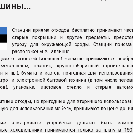
шины...
рный цвет
ФОРУМ
Станции приема отходов бесплатно принимают час
старые покрышки и другие предметы, предста
угрозу для окружающей среды. Станции приема
расположены в Таллинне.
нциях от жителей Таллинна бесплатно принимаются необра
 металлолом, пластик, крупногабаритный строительн
он и пр.), бумага и картон, пригодная для использовани
ктро- и электронной бытовой техники (в том числе телев
ков), упаковка, листовое стекло и старые автомо
итные отходы, не пригодные для вторичного использовани
дную для использования мебель, принимают по цене до 10
мые электронные устройства должны быть компле
ные холодильники принимаются только за плату в 150