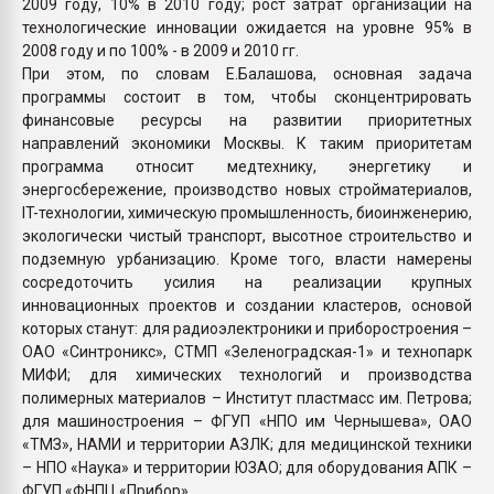
2009 году, 10% в 2010 году; рост затрат организаций на
технологические инновации ожидается на уровне 95% в
2008 году и по 100% - в 2009 и 2010 гг.
При этом, по словам Е.Балашова, основная задача
программы состоит в том, чтобы сконцентрировать
финансовые ресурсы на развитии приоритетных
направлений экономики Москвы. К таким приоритетам
программа относит медтехнику, энергетику и
энергосбережение, производство новых стройматериалов,
IT-технологии, химическую промышленность, биоинженерию,
экологически чистый транспорт, высотное строительство и
подземную урбанизацию. Кроме того, власти намерены
сосредоточить усилия на реализации крупных
инновационных проектов и создании кластеров, основой
которых станут: для радиоэлектроники и приборостроения –
ОАО «Синтроникс», СТМП «Зеленоградская-1» и технопарк
МИФИ; для химических технологий и производства
полимерных материалов – Институт пластмасс им. Петрова;
для машиностроения – ФГУП «НПО им Чернышева», ОАО
«ТМЗ», НАМИ и территории АЗЛК; для медицинской техники
– НПО «Наука» и территории ЮЗАО; для оборудования АПК –
ФГУП «ФНПЦ «Прибор».