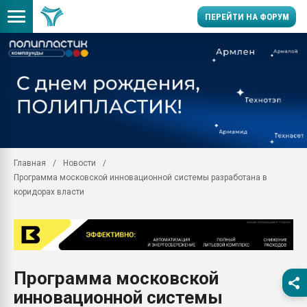
ПЕРЕЙТИ НА ФОРУМ
Продажа готового бизн
производство SPC лам
цикла
29.07.2026 ФРП помог 
заводу пластмасс" зах
ППЭ
Главная
Новости
Помощь в подборе мат
Программа московской инновационной системы разработана в
Вакуум-формовочные 
коридорах власти
ближайшее подмосковье
Подмосковье, Москва
28.07.2026 Автоматиза
первый план в перераб
пластмасс
Программа московской
28.07.2026 "Техноникол
инновационной системы
ситуацией на строител