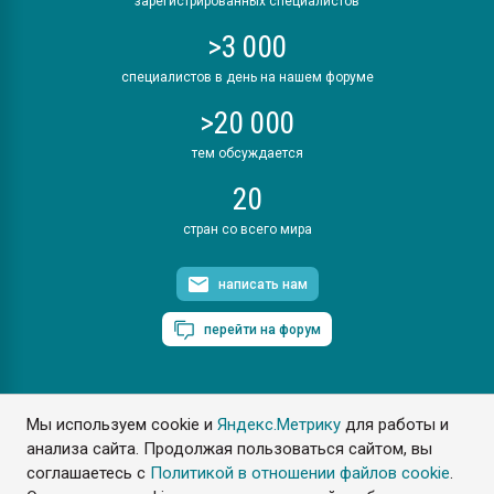
зарегистрированных специалистов
>3 000
специалистов в день на нашем форуме
>20 000
тем обсуждается
20
стран со всего мира
написать нам
перейти на форум
Мы используем cookie и
Яндекс.Метрику
для работы и
ПластЭксперт © 2006. Все права защищены
анализа сайта. Продолжая пользоваться сайтом, вы
Разрешается копирование материалов сайта с обязательной
ссылкой на www.e-plastic.ru
соглашаетесь с
Политикой в отношении файлов cookie
.