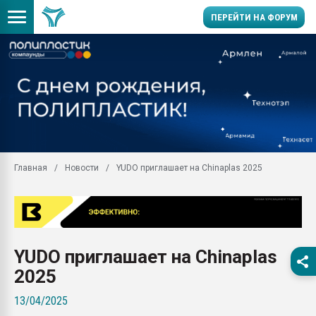
ПЕРЕЙТИ НА ФОРУМ
Продажа готового бизн
производство SPC лам
цикла
29.07.2026 ФРП помог 
заводу пластмасс" зах
ППЭ
Главная
Новости
YUDO приглашает на Chinaplas 2025
Помощь в подборе мат
Вакуум-формовочные 
ближайшее подмосковье
Подмосковье, Москва
28.07.2026 Автоматиза
YUDO приглашает на Chinaplas
первый план в перераб
пластмасс
2025
28.07.2026 "Техноникол
13/04/2025
ситуацией на строител