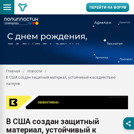
ПЕРЕЙТИ НА ФОРУМ
28.07.2026 Автоматиза
первый план в перераб
пластмасс
28.07.2026 "Техноникол
ситуацией на строител
Всё, что касается выду
Главная
Новости
бутылок
В США создан защитный материал, устойчивый к воздействию
Материал поверхности 
лазеров
вакуумного формовани
Продам отходы Компо
поликарбоната и АБС-п
Armaloy PC/ABS-1IM че
26.07.2022 "Сибирский т
В США создан защитный
намного дороже
материал, устойчивый к
Профильная литератур