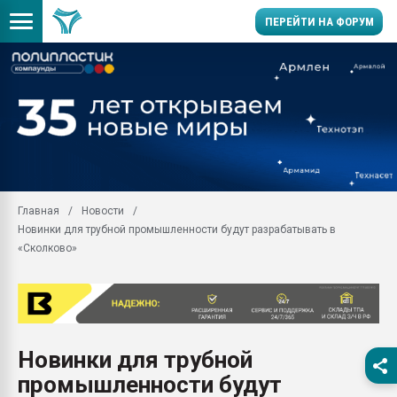
ПЕРЕЙТИ НА ФОРУМ
Продажа готового бизн
производство SPC лам
цикла
29.07.2026 ФРП помог 
заводу пластмасс" зах
ППЭ
Главная
Новости
Помощь в подборе мат
Новинки для трубной промышленности будут разрабатывать в
Вакуум-формовочные 
«Сколково»
ближайшее подмосковье
Подмосковье, Москва
28.07.2026 Автоматиза
первый план в перераб
пластмасс
Новинки для трубной
28.07.2026 "Техноникол
промышленности будут
ситуацией на строител