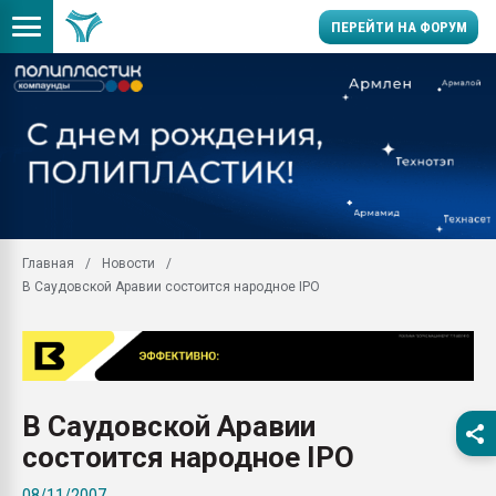
ПЕРЕЙТИ НА ФОРУМ
Продажа готового бизн
производство SPC лам
цикла
29.07.2026 ФРП помог 
заводу пластмасс" зах
ППЭ
Главная
Новости
Помощь в подборе мат
В Саудовской Аравии состоится народное IPO
Вакуум-формовочные 
ближайшее подмосковье
Подмосковье, Москва
28.07.2026 Автоматиза
первый план в перераб
В Саудовской Аравии
пластмасс
состоится народное IPO
28.07.2026 "Техноникол
ситуацией на строител
08/11/2007