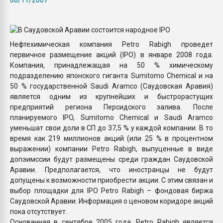
Всё, что касается выду
бутылок
Нефтехимическая компания Petro Rabigh проведет
ПЕРЕЙТИ НА 
первичное размещение акций (IPO) в январе 2008 года.
Компания, принадлежащая на 50 % химическому
подразделению японского гиганта Sumitomo Chemical и на
50 % государственной Saudi Aramco (Саудовская Аравия)
является одним из крупнейших и быстрорастущих
предприятий региона Персидского залива. После
планируемого IPO, Sumitomo Chemical и Saudi Aramco
уменьшат свои доли в СП до 37,5 % у каждой компании. В то
время как 219 миллионов акций (или 25 % в процентном
выражении) компании Petro Rabigh, выпуценные в виде
допэимссии будут размещены среди граждан Саудовской
Аравии. Предполагается, что иностранцы не будут
допущены к возможности приобрести акции. С этим связан и
выбор площадки для IPO Petro Rabigh – фондовая биржа
Саудовской Аравии. Информация о ценовом коридоре акций
пока отсутствует.
Основанная в сентябре 2005 года, Petro Rabigh является