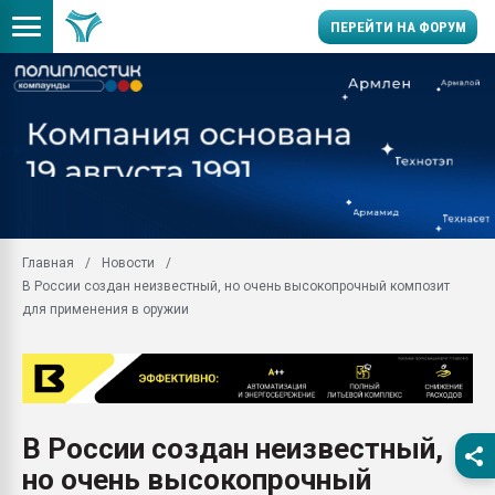
ПЕРЕЙТИ НА ФОРУМ
Продажа готового бизн
производство SPC лам
цикла
29.07.2026 ФРП помог 
заводу пластмасс" зах
ППЭ
Главная
Новости
Помощь в подборе мат
В России создан неизвестный, но очень высокопрочный композит
Вакуум-формовочные 
для применения в оружии
ближайшее подмосковье
Подмосковье, Москва
28.07.2026 Автоматиза
первый план в перераб
пластмасс
В России создан неизвестный,
28.07.2026 "Техноникол
но очень высокопрочный
ситуацией на строител