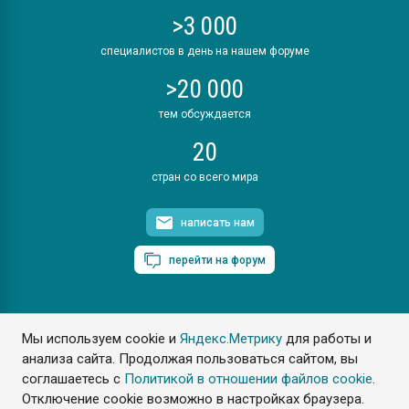
>3 000
специалистов в день на нашем форуме
>20 000
тем обсуждается
20
стран со всего мира
написать нам
перейти на форум
Мы используем cookie и
Яндекс.Метрику
для работы и
ПластЭксперт © 2006. Все права защищены
анализа сайта. Продолжая пользоваться сайтом, вы
Разрешается копирование материалов сайта с обязательной
ссылкой на www.e-plastic.ru
соглашаетесь с
Политикой в отношении файлов cookie
.
Отключение cookie возможно в настройках браузера.
Разработка сайта