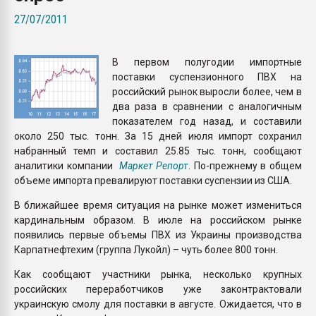
Всё, что касается выду
27/07/2011
бутылок
В первом полугодии импортные
ПЕРЕЙТИ НА 
поставки суспензионного ПВХ на
российский рынок выросли более, чем в
два раза в сравнении с аналогичным
показателем год назад, и составили
около 250 тыс. тонн. За 15 дней июля импорт сохранил
набранный темп и составил 25.85 тыс. тонн, сообщают
аналитики компании
Маркет Репорт
. По-прежнему в общем
объеме импорта превалируют поставки суспензии из США.
В ближайшее время ситуация на рынке может измениться
кардинальным образом. В июле на российском рынке
появились первые объемы ПВХ из Украины производства
Карпатнефтехим (группа Лукойл) – чуть более 800 тонн.
Как сообщают участники рынка, несколько крупных
российских переработчиков уже законтрактовали
украинскую смолу для поставки в августе. Ожидается, что в