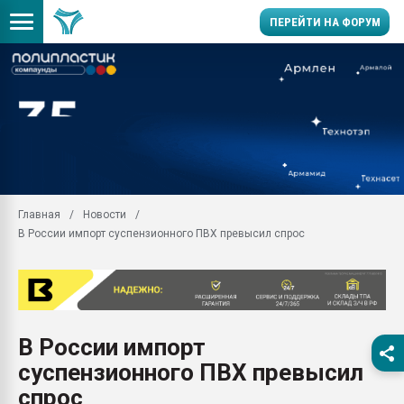
ПЕРЕЙТИ НА ФОРУМ
Продажа готового бизн
производство SPC лам
цикла
29.07.2026 ФРП помог 
заводу пластмасс" зах
ППЭ
Главная
Новости
Помощь в подборе мат
В России импорт суспензионного ПВХ превысил спрос
Вакуум-формовочные 
ближайшее подмосковье
Подмосковье, Москва
28.07.2026 Автоматиза
первый план в перераб
В России импорт
пластмасс
суспензионного ПВХ превысил
28.07.2026 "Техноникол
ситуацией на строител
спрос