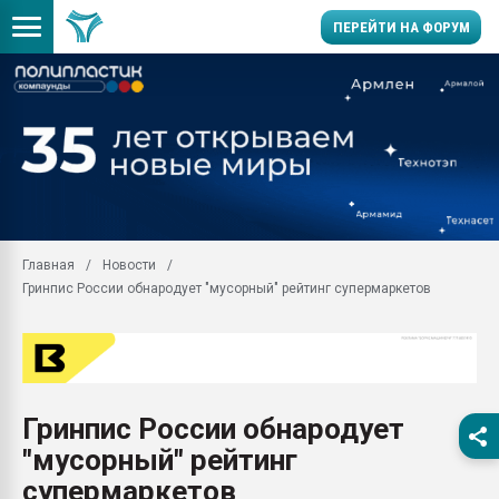
ПЕРЕЙТИ НА ФОРУМ
28.07.2026 Автоматиза
первый план в перераб
пластмасс
28.07.2026 "Техноникол
ситуацией на строител
Всё, что касается выду
Главная
Новости
бутылок
Гринпис России обнародует "мусорный" рейтинг супермаркетов
Материал поверхности 
вакуумного формовани
Продам отходы Компо
поликарбоната и АБС-п
Armaloy PC/ABS-1IM че
Гринпис России обнародует
26.07.2022 "Сибирский т
"мусорный" рейтинг
намного дороже
супермаркетов
Профильная литератур