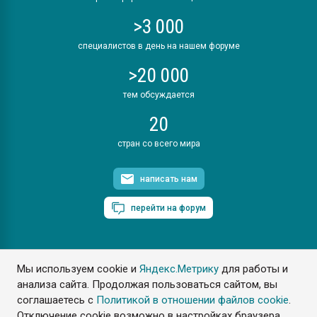
>3 000
специалистов в день на нашем форуме
>20 000
тем обсуждается
20
стран со всего мира
написать нам
перейти на форум
Мы используем cookie и
Яндекс.Метрику
для работы и
ПластЭксперт © 2006. Все права защищены
анализа сайта. Продолжая пользоваться сайтом, вы
Разрешается копирование материалов сайта с обязательной
ссылкой на www.e-plastic.ru
соглашаетесь с
Политикой в отношении файлов cookie
.
Отключение cookie возможно в настройках браузера.
Разработка сайта