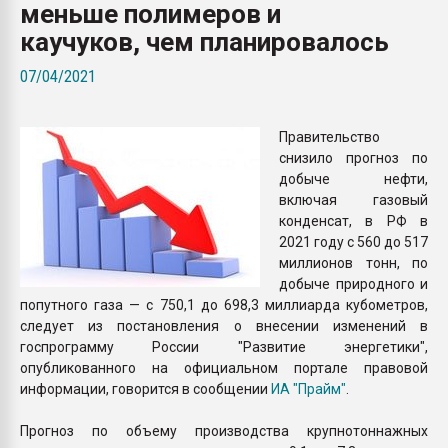
меньше полимеров и
Всё, что касается выду
бутылок
каучуков, чем планировалось
07/04/2021
ПЕРЕЙТИ НА 
Правительство
снизило прогноз по
добыче нефти,
включая газовый
конденсат, в РФ в
2021 году с 560 до 517
миллионов тонн, по
добыче природного и
попутного газа — с 750,1 до 698,3 миллиарда кубометров,
следует из постановления о внесении изменений в
госпрограмму России "Развитие энергетики",
опубликованного на официальном портале правовой
информации, говорится в сообщении
ИА "Прайм"
.
Прогноз по объему производства крупнотоннажных