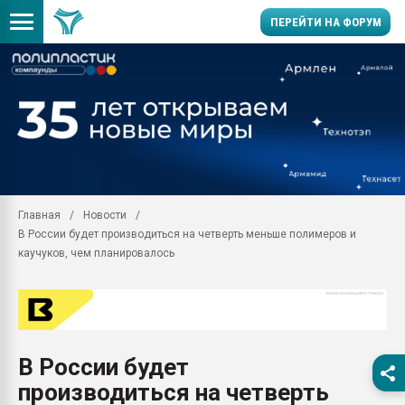
ПЕРЕЙТИ НА ФОРУМ
Продажа готового бизн
производство SPC лам
цикла
29.07.2026 ФРП помог 
заводу пластмасс" зах
ППЭ
Главная
Новости
Помощь в подборе мат
В России будет производиться на четверть меньше полимеров и
Вакуум-формовочные 
каучуков, чем планировалось
ближайшее подмосковье
Подмосковье, Москва
28.07.2026 Автоматиза
первый план в перераб
пластмасс
В России будет
28.07.2026 "Техноникол
производиться на четверть
ситуацией на строител