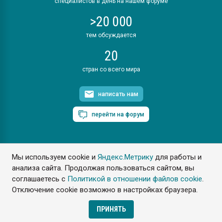
специалистов в день на нашем форуме
>20 000
тем обсуждается
20
стран со всего мира
написать нам
перейти на форум
Мы используем cookie и
Яндекс.Метрику
для работы и
ПластЭксперт © 2006. Все права защищены
анализа сайта. Продолжая пользоваться сайтом, вы
Разрешается копирование материалов сайта с обязательной
ссылкой на www.e-plastic.ru
соглашаетесь с
Политикой в отношении файлов cookie
.
Отключение cookie возможно в настройках браузера.
Разработка сайта
ПРИНЯТЬ