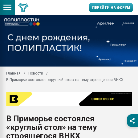
ПЕРЕЙТИ НА ФОРУМ
Продажа готового бизн
производство SPC лам
цикла
29.07.2026 ФРП помог 
заводу пластмасс" зах
ППЭ
Главная
Новости
Помощь в подборе мат
В Приморье состоялся «круглый стол» на тему строящегося ВНКХ
Вакуум-формовочные 
ближайшее подмосковье
Подмосковье, Москва
28.07.2026 Автоматиза
первый план в перераб
В Приморье состоялся
пластмасс
«круглый стол» на тему
28.07.2026 "Техноникол
ситуацией на строител
строящегося ВНКХ