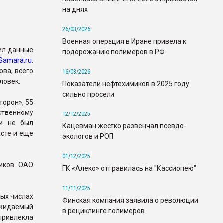
на днях
26/03/2026
Военная операция в Иране привела к
ил данные
подорожанию полимеров в РФ
Samara.ru
.
ва, всего
16/03/2026
ловек.
Показатели нефтехимиков в 2025 году
сильно просели
торон», 55
твенному
12/12/2025
 и не был
Кацевман жестко развенчал псевдо-
асте и еще
экологов и РОП
01/12/2025
ников ОАО
ГК «Алеко» отправилась на "Кассиопею"
11/11/2025
вых числах
Финская компания заявила о революции
ожидаемый
в рециклинге полимеров
привлекла