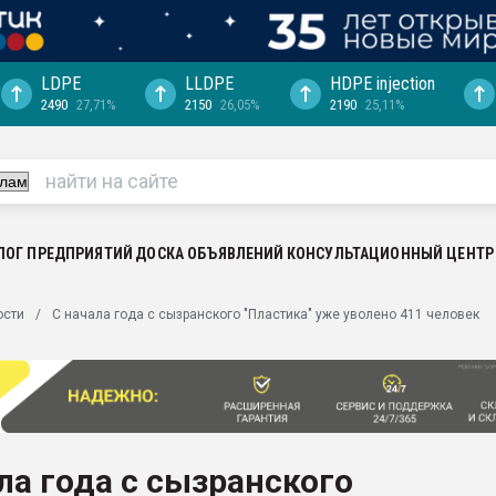
LDPE
LLDPE
HDPE injection
2490
27,71%
2150
26,05%
2190
25,11%
ция выходит на
отке
ь" довольна
ьном рынке
ва ПЭТ
ЛОГ ПРЕДПРИЯТИЙ
ДОСКА ОБЪЯВЛЕНИЙ
КОНСУЛЬТАЦИОННЫЙ ЦЕНТР
пуансона для
ости
С начала года с сызранского "Пластика" уже уволено 411 человек
я
зиция
ластика
рный цвет
итан" стал
ла года с сызранского
а. Продажа,