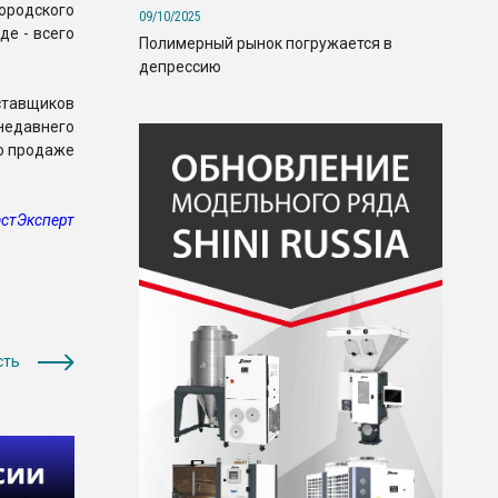
ородского
09/10/2025
де - всего
Полимерный рынок погружается в
депрессию
ставщиков
недавнего
по продаже
стЭксперт
сть