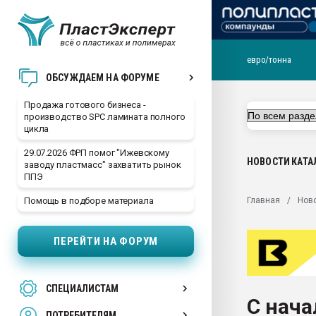
евро/тонна
28.07.2026 Автоматиза
ОБСУЖДАЕМ НА ФОРУМЕ
первый план в перераб
пластмасс
Продажа готового бизнеса -
производство SPC ламината полного
28.07.2026 "Техноникол
цикла
ситуацией на строител
29.07.2026 ФРП помог "Ижевскому
Всё, что касается выду
НОВОСТИ
КАТА
заводу пластмасс" захватить рынок
бутылок
ППЭ
Материал поверхности 
Главная
Нов
Помощь в подборе материала
вакуумного формовани
Продам отходы Компо
ПЕРЕЙТИ НА ФОРУМ
поликарбоната и АБС-п
Armaloy PC/ABS-1IM че
26.07.2022 "Сибирский т
СПЕЦИАЛИСТАМ
намного дороже
С нача
ПОТРЕБИТЕЛЯМ
Профильная литератур