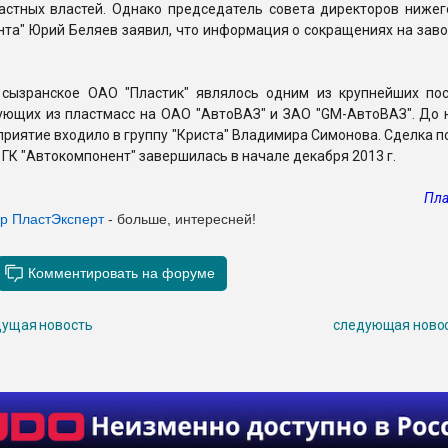
астных властей. Однако председатель совета директоров нижег
та" Юрий Беляев заявил, что информация о сокращениях на заво
 сызранское ОАО "Пластик" являлось одним из крупнейших по
ующих из пластмасс на ОАО "АвтоВАЗ" и ЗАО "GM-АвтоВАЗ". До 
риятие входило в группу "Криста" Владимира Симонова. Сделка 
 ГК "Автокомпонент" завершилась в начале декабря 2013 г.
Пла
ер ПластЭксперт
- больше, интересней!
ущая новость
следующая ново