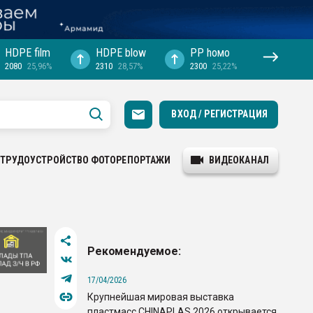
HDPE film
HDPE blow
PP hомо
2080
25,96%
2310
28,57%
2300
25,22%
ВХОД / РЕГИСТРАЦИЯ
ТРУДОУСТРОЙСТВО
ФОТОРЕПОРТАЖИ
ВИДЕОКАНАЛ
Рекомендуемое:
17/04/2026
Крупнейшая мировая выставка
пластмасс CHINAPLAS 2026 открывается