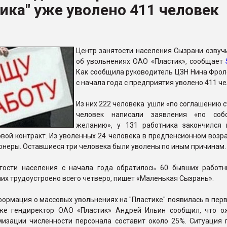
ика" уже уволено 411 человек
ФОРУМ
Центр занятости населения Сызрани озвуч
об увольнениях ОАО «Пластик», сообщает
Как сообщила руководитель ЦЗН Нина Фроло
с начала года с предприятия уволено 411 че
Из них 222 человека ушли «по соглашению с
человек написали заявления «по собс
желанию», у 131 работника закончился
вой контракт. Из уволенных 24 человека в предпенсионном возр
ионеры. Оставшиеся три человека были уволены по иным причинам.
тости населения с начала года обратилось 60 бывших работ
 них трудоустроено всего четверо, пишет «Маленькая Сызрань».
ормация о массовых увольнениях на "Пластике" появилась в пер
же гендиректор ОАО «Пластик» Андрей Ильин сообщил, что 
мизации численности персонала составит около 25%. Ситуация 