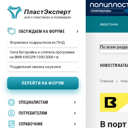
евро/тонна
Продажа готового бизн
ОБСУЖДАЕМ НА ФОРУМЕ
производство SPC лам
цикла
Формовка подкрылков из ПНД
29.07.2026 ФРП помог 
Села батарейка и слетела программа
заводу пластмасс" зах
на BMB KW22PI/1300 2006 г.в.
ППЭ
НОВОСТИ
КАТА
Поддельная смазка на рынке
Помощь в подборе мат
Вакуум-формовочные 
Главная
Нов
ПЕРЕЙТИ НА ФОРУМ
ближайшее подмосковье
Подмосковье, Москва
28.07.2026 Автоматиза
СПЕЦИАЛИСТАМ
первый план в перераб
пластмасс
ПОТРЕБИТЕЛЯМ
28.07.2026 "Техноникол
В порт
ситуацией на строител
СПРАВОЧНИК