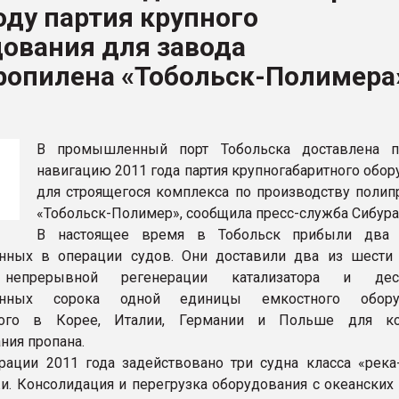
оду партия крупного
ва ПЭТ
ования для завода
ропилена «Тобольск-Полимера
ФОРУМ
В промышленный порт Тобольска доставлена п
навигацию 2011 года партия крупногабаритного обо
для строящегося комплекса по производству полип
«Тобольск-Полимер», сообщила пресс-служба Сибура
В настоящее время в Тобольск прибыли два 
анных в операции судов. Они доставили два из шести
 непрерывной регенерации катализатора и де
ванных сорока одной единицы емкостного оборуд
ного в Корее, Италии, Германии и Польше для ко
ния пропана.
рации 2011 года задействовано три судна класса «река
и. Консолидация и перегрузка оборудования с океанских 