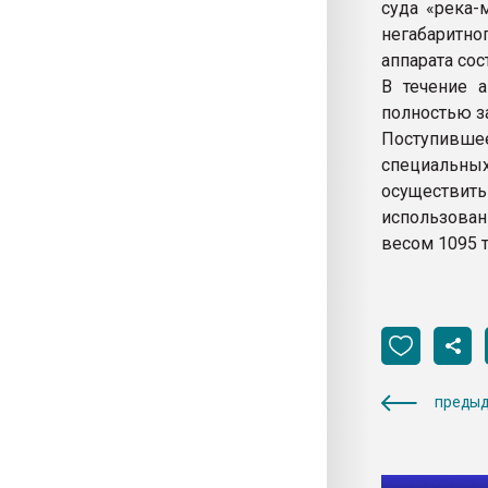
суда «река-
негабаритн
аппарата сос
В течение а
полностью з
Поступившее
специальны
осуществить
использован
весом 1095 т
предыд