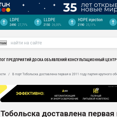
LDPE
LLDPE
HDPE injection
2490
27,71%
2150
26,05%
2190
25,11%
еса -
ината полного
"Ижевскому
ватить рынок
ЛОГ ПРЕДПРИЯТИЙ
ДОСКА ОБЪЯВЛЕНИЙ
КОНСУЛЬТАЦИОННЫЙ ЦЕНТР
ериала
машины:
ости
В порт Тобольска доставлена первая в 2011 году партия крупного 
, с.-в.
ция выходит на
отке
ь" довольна
 Тобольска доставлена первая 
ьном рынке