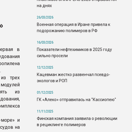
на днях
26/03/2026
»
Военная операция в Иране привела к
подорожанию полимеров в РФ
16/03/2026
ервая в
Показатели нефтехимиков в 2025 году
сильно просели
рудования
ропилена
12/12/2025
.
Кацевман жестко развенчал псевдо-
из трех
экологов и РОП
 модулей
сять из
01/12/2025
ования,
ГК «Алеко» отправилась на "Кассиопею"
мплекса
11/11/2025
Финская компания заявила о революции
-море» и
в рециклинге полимеров
судов на