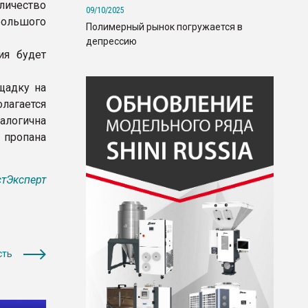
личество
09/10/2025
большого
Полимерный рынок погружается в
депрессию
ия будет
щадку на
лагается
налогична
 пропана
тЭксперт
сть