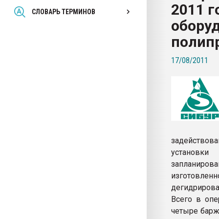
2011 г
Всё, что касается выду
СЛОВАРЬ ТЕРМИНОВ
бутылок
оборуд
полип
ПЕРЕЙТИ НА 
17/08/2011
задействов
установки
запланиро
изготовлен
дегидрирова
Всего в опе
четыре барж