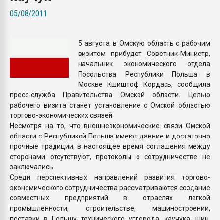
Всё, что касается выду
05/08/2011
бутылок
5 августа, в Омскую область с рабочим
ПЕРЕЙТИ НА 
визитом прибудет Советник-Министр,
начальник экономического отдела
Посольства Республики Польша в
Москве Кшиштоф Кордась, сообщила
пресс-служба Правительства Омской области. Целью
рабочего визита станет установление с Омской областью
торгово-экономических связей.
Несмотря на то, что внешнеэкономические связи Омской
области с Республикой Польша имеют давние и достаточно
прочные традиции, в настоящее время соглашения между
сторонами отсутствуют, протоколы о сотрудничестве не
заключались.
Среди перспективных направлений развития торгово-
экономического сотрудничества рассматриваются создание
совместных предприятий в отраслях легкой
промышленности, строительстве, машиностроении,
поставки в Польшу технического углерода, каучука, шин,