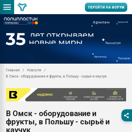
ПЕРЕЙТИ НА ФОРУМ
Продажа готового бизн
производство SPC лам
цикла
29.07.2026 ФРП помог 
заводу пластмасс" зах
ППЭ
Главная
Новости
Помощь в подборе мат
В Омск - оборудование и фрукты, в Польшу - сырьё и каучук
Вакуум-формовочные 
ближайшее подмосковье
Подмосковье, Москва
28.07.2026 Автоматиза
первый план в перераб
В Омск - оборудование и
пластмасс
фрукты, в Польшу - сырьё и
28.07.2026 "Техноникол
ситуацией на строител
каучук